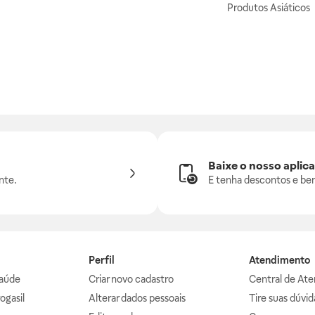
Produtos Asiáticos
Baixe o nosso aplica
nte.
E tenha descontos e ben
Perfil
Atendimento
aúde
Criar novo cadastro
Central de At
ogasil
Alterar dados pessoais
Tire suas dúvi