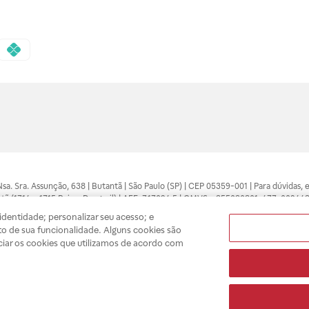
 Nsa. Sra. Assunção, 638 | Butantã | São Paulo (SP) | CEP 05359-001 | Para dúvidas
tã (1714 e 1715 Raia e Drogasil) | AFE: 7.17094.5 | CMVS - 355030801-477-002443
pelo profissional da área médica. Somente o médico está apto a diagnosticar q
dentidade; personalizar seu acesso; e
ões divulgados no site são válidos apenas para compras feitas pela internet. Mai
o de sua funcionalidade. Alguns cookies são
e você possa realizar suas compras com tranquilidade. A privacidade e a seguran
ciar os cookies que utilizamos de acordo com
sso estoque.
A
Drogasil
segue as determinações da