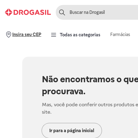
Farmácias
Insira seu CEP
Todas as categorias
Não encontramos o que
procurava.
Mas, você pode conferir outros produtos 
site.
Ir para a página inicial