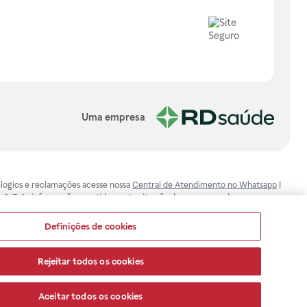
Uma empresa
, elogios e reclamações acesse nossa
Central de Atendimento no Whatsapp
|
-1-7. As informações contidas neste site não devem ser usadas para
ualquer problema de saúde e prescrever o tratamento adequado. Ao
ores esclarecimentos, consultar o site: www.anvisa.gov.br. A Raia Drogasil
Definições de cookies
ça dos clientes são compromissos da Raia Drogasil SA. Todos os pedidos
Rejeitar todos os cookies
Aceitar todos os cookies