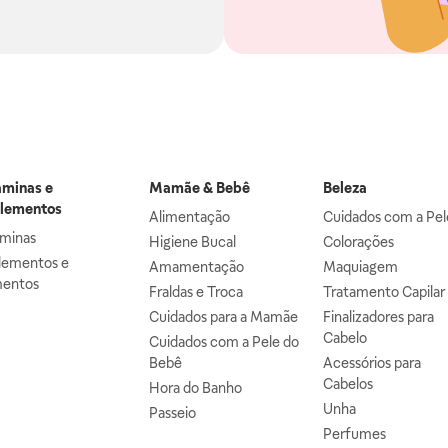
aminas e
Mamãe & Bebê
Beleza
lementos
Alimentação
Cuidados com a Pel
aminas
Higiene Bucal
Colorações
lementos e
Amamentação
Maquiagem
mentos
Fraldas e Troca
Tratamento Capilar
Cuidados para a Mamãe
Finalizadores para
Cabelo
Cuidados com a Pele do
Bebê
Acessórios para
Cabelos
Hora do Banho
Unha
Passeio
Perfumes