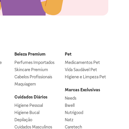
Beleza Premium
Pet
e
Perfumes Importados
Medicamentos Pet
Skincare Premium
Vida Saudável Pet
Cabelos Profissionais
Higiene e Limpeza Pet
Maquiagem
Marcas Exclusivas
Cuidados Diários
Needs
Higiene Pessoal
Bwell
Higiene Bucal
Nutrigood
Depilação
Natz
Cuidados Masculinos
Caretech