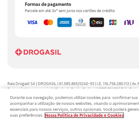
Formas de pagamento
Parcele em até 3x* sem juros nos cartões de crédito
Raia Drogasil SA | DROGASIL | 61.585.865/0240-93 | I.E. 116.756.280.113 | Av.
Farmacêutico responsável: Gisele da Penha Barbosa | CRF 89453 | Polo Butan
automedicação e não substituem, em hipótese alguma, as orientações dadas 
Durante sua navegação, podemos utilizar cookies para: confirmar sua i
persistirem os sintomas, um médico deverá ser consultado. Os preços e promoç
acompanhar a utilização de nossos websites, visando o aprimorament
SA trabalha com as tecnologias mais avançadas de proteção de dados, para qu
essenciais para nossos serviços, outros opcionais. Você poderá geren
efetuados estão sujeitos à confirmação da disponibilidade de produto em no
suas preferências.
Nossa Política de Privacidade e Cookies