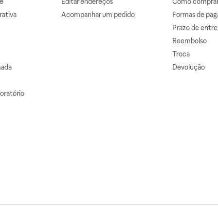
e
Editar endereços
Como comprar 
ativa
Acompanhar um pedido
Formas de pa
Prazo de entre
Reembolso
Troca
mada
Devolução
oratório