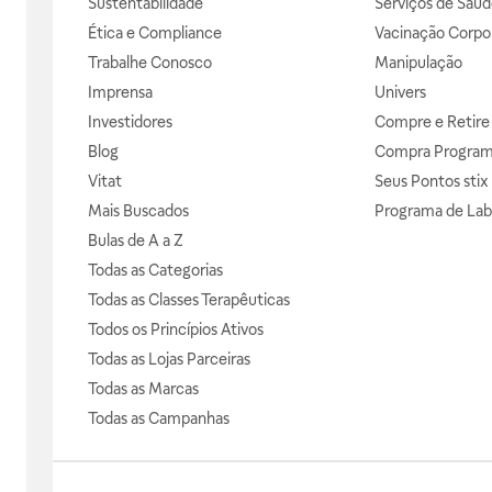
Sustentabilidade
Serviços de Saúd
Ética e Compliance
Vacinação Corpor
Trabalhe Conosco
Manipulação
Imprensa
Univers
Investidores
Compre e Retire
Blog
Compra Progra
Vitat
Seus Pontos stix
Mais Buscados
Programa de Lab
Bulas de A a Z
Todas as Categorias
Todas as Classes Terapêuticas
Todos os Princípios Ativos
Todas as Lojas Parceiras
Todas as Marcas
Todas as Campanhas