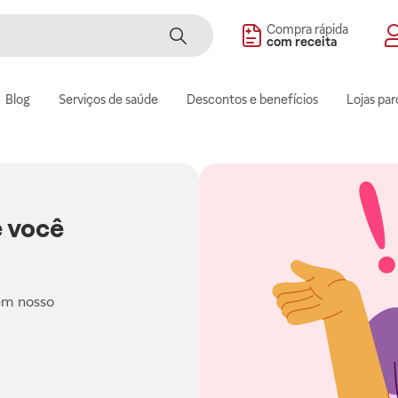
Compra rápida
com receita
Blog
Serviços de saúde
Descontos e benefícios
Lojas par
 você
em nosso