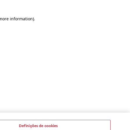
 more information)
.
Definições de cookies