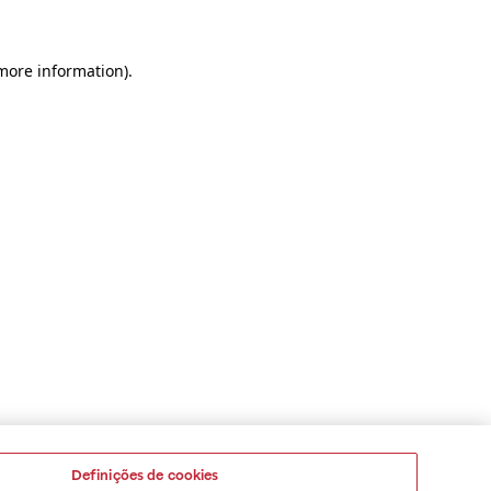
 more information)
.
Definições de cookies