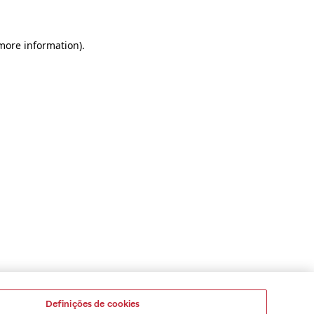
 more information)
.
Definições de cookies