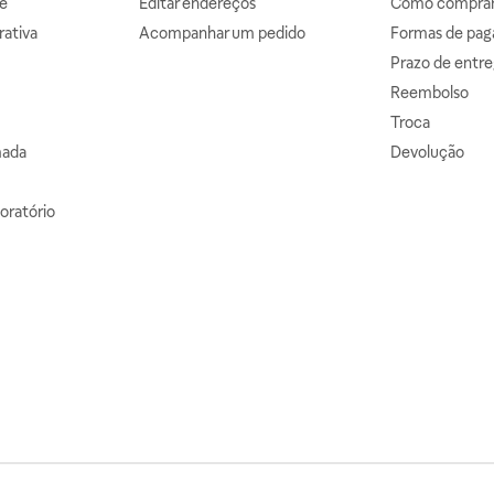
e
Editar endereços
Como comprar 
ativa
Acompanhar um pedido
Formas de pa
Prazo de entre
Reembolso
Troca
mada
Devolução
oratório