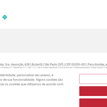
 Nsa. Sra. Assunção, 638 | Butantã | São Paulo (SP) | CEP 05359-001 | Para dúvidas
tã (1714 e 1715 Raia e Drogasil) | AFE: 7.17094.5 | CMVS - 355030801-477-002443
pelo profissional da área médica. Somente o médico está apto a diagnosticar q
dentidade; personalizar seu acesso; e
ões divulgados no site são válidos apenas para compras feitas pela internet. Mai
o de sua funcionalidade. Alguns cookies são
e você possa realizar suas compras com tranquilidade. A privacidade e a seguran
ciar os cookies que utilizamos de acordo com
sso estoque.
A
Drogasil
segue as determinações da