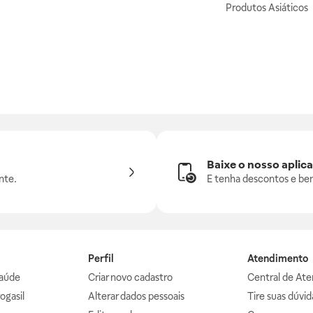
Produtos Asiáticos
Baixe o nosso aplica
nte.
E tenha descontos e ben
Perfil
Atendimento
aúde
Criar novo cadastro
Central de At
ogasil
Alterar dados pessoais
Tire suas dúvi