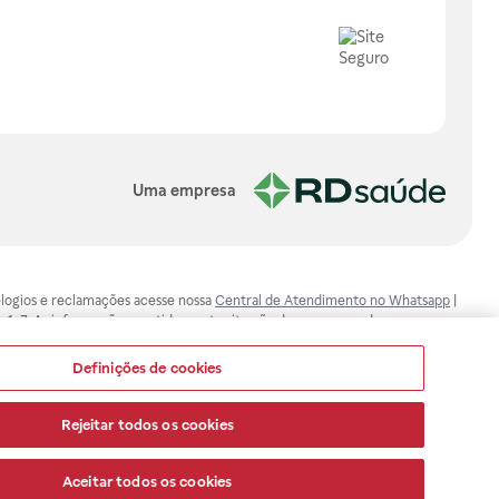
Uma empresa
, elogios e reclamações acesse nossa
Central de Atendimento no Whatsapp
|
-1-7. As informações contidas neste site não devem ser usadas para
ualquer problema de saúde e prescrever o tratamento adequado. Ao
ores esclarecimentos, consultar o site: www.anvisa.gov.br. A Raia Drogasil
Definições de cookies
ça dos clientes são compromissos da Raia Drogasil SA. Todos os pedidos
Rejeitar todos os cookies
Aceitar todos os cookies