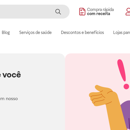
Compra rápida
com receita
Blog
Serviços de saúde
Descontos e benefícios
Lojas par
 você
em nosso