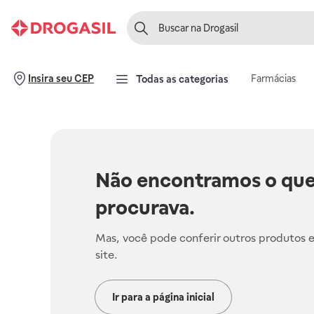
Farmácias
Insira seu CEP
Todas as categorias
Não encontramos o que
procurava.
Mas, você pode conferir outros produtos 
site.
Ir para a página inicial