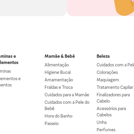
aminas e
Mamãe & Bebê
Beleza
lementos
Alimentação
Cuidados com a Pel
aminas
Higiene Bucal
Colorações
lementos e
Amamentação
Maquiagem
mentos
Fraldas e Troca
Tratamento Capilar
Cuidados para a Mamãe
Finalizadores para
Cabelo
Cuidados com a Pele do
Bebê
Acessórios para
Cabelos
Hora do Banho
Unha
Passeio
Perfumes