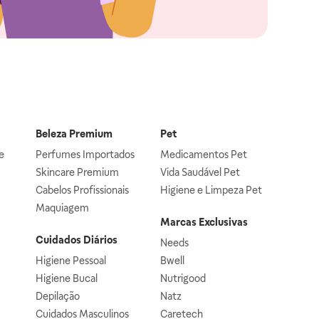
Beleza Premium
Pet
e
Perfumes Importados
Medicamentos Pet
Skincare Premium
Vida Saudável Pet
Cabelos Profissionais
Higiene e Limpeza Pet
Maquiagem
Marcas Exclusivas
Cuidados Diários
Needs
Higiene Pessoal
Bwell
Higiene Bucal
Nutrigood
Depilação
Natz
Cuidados Masculinos
Caretech