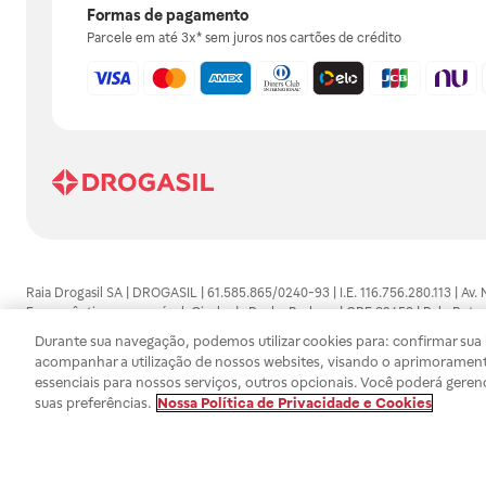
Formas de pagamento
Parcele em até 3x* sem juros nos cartões de crédito
Raia Drogasil SA | DROGASIL | 61.585.865/0240-93 | I.E. 116.756.280.113 | Av.
Farmacêutico responsável: Gisele da Penha Barbosa | CRF 89453 | Polo Butan
automedicação e não substituem, em hipótese alguma, as orientações dadas 
Durante sua navegação, podemos utilizar cookies para: confirmar sua i
persistirem os sintomas, um médico deverá ser consultado. Os preços e promoç
acompanhar a utilização de nossos websites, visando o aprimorament
SA trabalha com as tecnologias mais avançadas de proteção de dados, para qu
essenciais para nossos serviços, outros opcionais. Você poderá geren
efetuados estão sujeitos à confirmação da disponibilidade de produto em no
suas preferências.
Nossa Política de Privacidade e Cookies