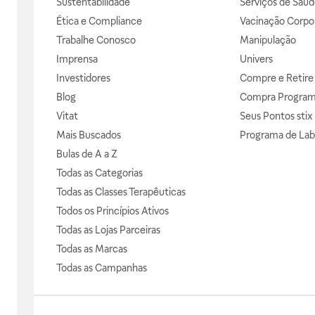
Sustentabilidade
Serviços de Saúd
Ética e Compliance
Vacinação Corpor
Trabalhe Conosco
Manipulação
Imprensa
Univers
Investidores
Compre e Retire
Blog
Compra Progra
Vitat
Seus Pontos stix
Mais Buscados
Programa de Lab
Bulas de A a Z
Todas as Categorias
Todas as Classes Terapêuticas
Todos os Princípios Ativos
Todas as Lojas Parceiras
Todas as Marcas
Todas as Campanhas