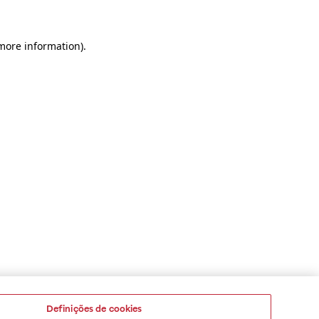
 more information)
.
Definições de cookies