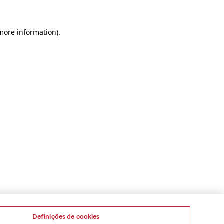
 more information)
.
Definições de cookies