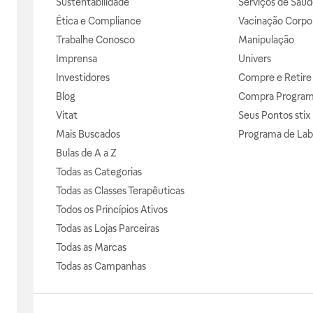
Sustentabilidade
Serviços de Saúd
Ética e Compliance
Vacinação Corpor
Trabalhe Conosco
Manipulação
Imprensa
Univers
Investidores
Compre e Retire
Blog
Compra Progra
Vitat
Seus Pontos stix
Mais Buscados
Programa de Lab
Bulas de A a Z
Todas as Categorias
Todas as Classes Terapêuticas
Todos os Princípios Ativos
Todas as Lojas Parceiras
Todas as Marcas
Todas as Campanhas