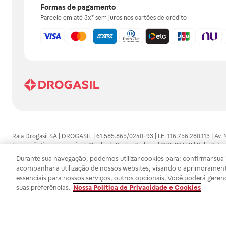
Formas de pagamento
Parcele em até 3x* sem juros nos cartões de crédito
Raia Drogasil SA | DROGASIL | 61.585.865/0240-93 | I.E. 116.756.280.113 | Av.
Farmacêutico responsável: Gisele da Penha Barbosa | CRF 89453 | Polo Butan
automedicação e não substituem, em hipótese alguma, as orientações dadas 
Durante sua navegação, podemos utilizar cookies para: confirmar sua i
persistirem os sintomas, um médico deverá ser consultado. Os preços e promoç
acompanhar a utilização de nossos websites, visando o aprimorament
SA trabalha com as tecnologias mais avançadas de proteção de dados, para qu
essenciais para nossos serviços, outros opcionais. Você poderá geren
efetuados estão sujeitos à confirmação da disponibilidade de produto em no
suas preferências.
Nossa Política de Privacidade e Cookies