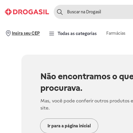
Farmácias
Insira seu CEP
Todas as categorias
Não encontramos o que
procurava.
Mas, você pode conferir outros produtos 
site.
Ir para a página inicial