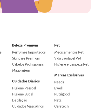
Beleza Premium
Pet
e
Perfumes Importados
Medicamentos Pet
Skincare Premium
Vida Saudável Pet
Cabelos Profissionais
Higiene e Limpeza Pet
Maquiagem
Marcas Exclusivas
Cuidados Diários
Needs
Higiene Pessoal
Bwell
Higiene Bucal
Nutrigood
Depilação
Natz
Cuidados Masculinos
Caretech