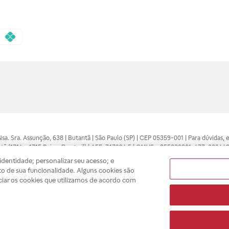
 Nsa. Sra. Assunção, 638 | Butantã | São Paulo (SP) | CEP 05359-001 | Para dúvidas
tã (1714 e 1715 Raia e Drogasil) | AFE: 7.17094.5 | CMVS - 355030801-477-002443
pelo profissional da área médica. Somente o médico está apto a diagnosticar q
dentidade; personalizar seu acesso; e
ões divulgados no site são válidos apenas para compras feitas pela internet. Mai
o de sua funcionalidade. Alguns cookies são
e você possa realizar suas compras com tranquilidade. A privacidade e a seguran
ciar os cookies que utilizamos de acordo com
sso estoque.
A
Drogasil
segue as determinações da