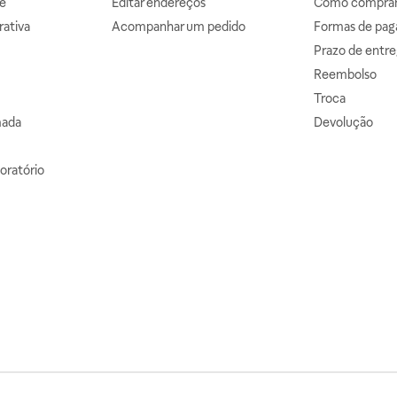
e
Editar endereços
Como comprar 
ativa
Acompanhar um pedido
Formas de pa
Prazo de entre
Reembolso
Troca
mada
Devolução
oratório