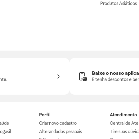
Produtos Asiáticos
Baixe o nosso aplica
nte.
E tenha descontos e ben
Perfil
Atendimento
aúde
Criar novo cadastro
Central de At
ogasil
Alterar dados pessoais
Tire suas dúvi