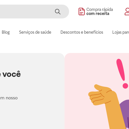
Compra rápida
com receita
Blog
Serviços de saúde
Descontos e benefícios
Lojas par
 você
em nosso