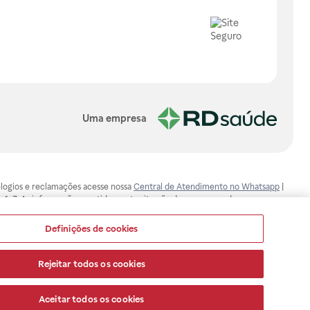
Uma empresa
, elogios e reclamações acesse nossa
Central de Atendimento no Whatsapp
|
-1-7. As informações contidas neste site não devem ser usadas para
ualquer problema de saúde e prescrever o tratamento adequado. Ao
ores esclarecimentos, consultar o site: www.anvisa.gov.br. A Raia Drogasil
Definições de cookies
ça dos clientes são compromissos da Raia Drogasil SA. Todos os pedidos
Rejeitar todos os cookies
Aceitar todos os cookies