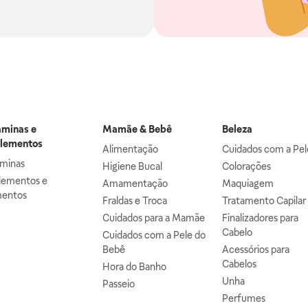
aminas e
Mamãe & Bebê
Beleza
lementos
Alimentação
Cuidados com a Pel
aminas
Higiene Bucal
Colorações
lementos e
Amamentação
Maquiagem
mentos
Fraldas e Troca
Tratamento Capilar
Cuidados para a Mamãe
Finalizadores para
Cabelo
Cuidados com a Pele do
Bebê
Acessórios para
Cabelos
Hora do Banho
Unha
Passeio
Perfumes