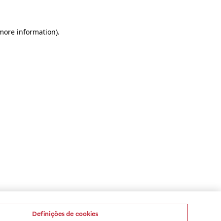
 more information)
.
Definições de cookies