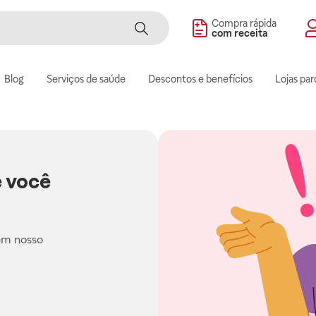
Compra rápida
com receita
Blog
Serviços de saúde
Descontos e benefícios
Lojas par
 você
em nosso