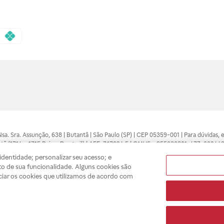
 Nsa. Sra. Assunção, 638 | Butantã | São Paulo (SP) | CEP 05359-001 | Para dúvidas
tã (1714 e 1715 Raia e Drogasil) | AFE: 7.17094.5 | CMVS - 355030801-477-002443
pelo profissional da área médica. Somente o médico está apto a diagnosticar q
dentidade; personalizar seu acesso; e
ões divulgados no site são válidos apenas para compras feitas pela internet. Mai
o de sua funcionalidade. Alguns cookies são
e você possa realizar suas compras com tranquilidade. A privacidade e a seguran
ciar os cookies que utilizamos de acordo com
sso estoque.
A
Drogasil
segue as determinações da