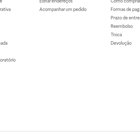
e
Editar endereços
Como comprar 
ativa
Acompanhar um pedido
Formas de pa
Prazo de entre
Reembolso
Troca
mada
Devolução
oratório