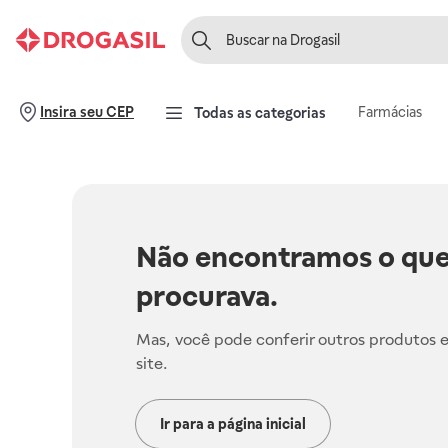
Farmácias
Insira seu CEP
Todas as categorias
Não encontramos o que
procurava.
Mas, você pode conferir outros produtos 
site.
Ir para a página inicial