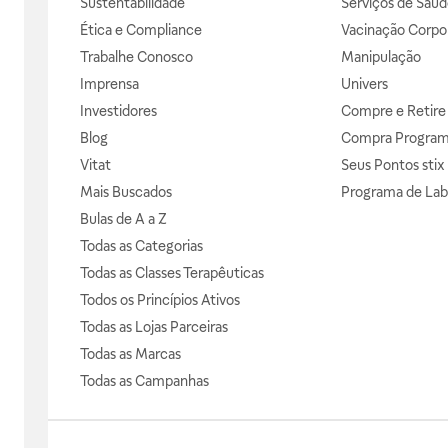
Sustentabilidade
Serviços de Saúd
Ética e Compliance
Vacinação Corpor
Trabalhe Conosco
Manipulação
Imprensa
Univers
Investidores
Compre e Retire
Blog
Compra Progra
Vitat
Seus Pontos stix
Mais Buscados
Programa de Lab
Bulas de A a Z
Todas as Categorias
Todas as Classes Terapêuticas
Todos os Princípios Ativos
Todas as Lojas Parceiras
Todas as Marcas
Todas as Campanhas