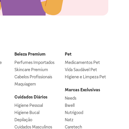
Beleza Premium
Pet
e
Perfumes Importados
Medicamentos Pet
Skincare Premium
Vida Saudável Pet
Cabelos Profissionais
Higiene e Limpeza Pet
Maquiagem
Marcas Exclusivas
Cuidados Diários
Needs
Higiene Pessoal
Bwell
Higiene Bucal
Nutrigood
Depilação
Natz
Cuidados Masculinos
Caretech