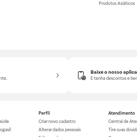
Produtos Asiáticos
Baixe o nosso aplica
nte.
E tenha descontos e ben
Perfil
Atendimento
aúde
Criar novo cadastro
Central de At
ogasil
Alterar dados pessoais
Tire suas dúvi