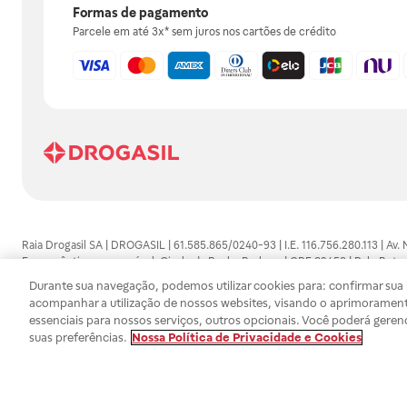
Formas de pagamento
Parcele em até 3x* sem juros nos cartões de crédito
Raia Drogasil SA | DROGASIL | 61.585.865/0240-93 | I.E. 116.756.280.113 | Av.
Farmacêutico responsável: Gisele da Penha Barbosa | CRF 89453 | Polo Butan
automedicação e não substituem, em hipótese alguma, as orientações dadas 
Durante sua navegação, podemos utilizar cookies para: confirmar sua i
persistirem os sintomas, um médico deverá ser consultado. Os preços e promoç
acompanhar a utilização de nossos websites, visando o aprimorament
SA trabalha com as tecnologias mais avançadas de proteção de dados, para qu
essenciais para nossos serviços, outros opcionais. Você poderá geren
efetuados estão sujeitos à confirmação da disponibilidade de produto em no
suas preferências.
Nossa Política de Privacidade e Cookies