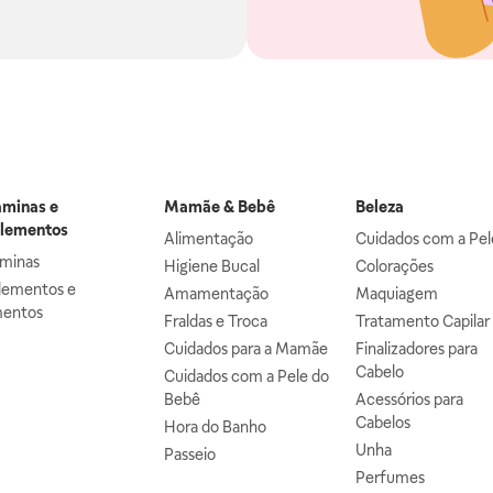
aminas e
Mamãe & Bebê
Beleza
lementos
Alimentação
Cuidados com a Pel
aminas
Higiene Bucal
Colorações
lementos e
Amamentação
Maquiagem
mentos
Fraldas e Troca
Tratamento Capilar
Cuidados para a Mamãe
Finalizadores para
Cabelo
Cuidados com a Pele do
Bebê
Acessórios para
Cabelos
Hora do Banho
Unha
Passeio
Perfumes