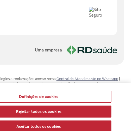
Uma empresa
, elogios e reclamações acesse nossa
Central de Atendimento no Whatsapp
|
-1-7. As informações contidas neste site não devem ser usadas para
ualquer problema de saúde e prescrever o tratamento adequado. Ao
ores esclarecimentos, consultar o site: www.anvisa.gov.br. A Raia Drogasil
Definições de cookies
ça dos clientes são compromissos da Raia Drogasil SA. Todos os pedidos
Rejeitar todos os cookies
Aceitar todos os cookies