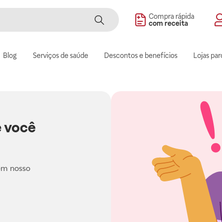
Compra rápida
com receita
Blog
Serviços de saúde
Descontos e benefícios
Lojas par
 você
em nosso