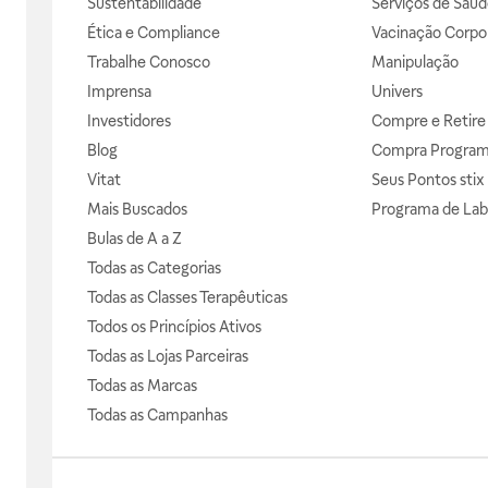
Sustentabilidade
Serviços de Saúd
Ética e Compliance
Vacinação Corpor
Trabalhe Conosco
Manipulação
Imprensa
Univers
Investidores
Compre e Retire
Blog
Compra Progra
Vitat
Seus Pontos stix
Mais Buscados
Programa de Lab
Bulas de A a Z
Todas as Categorias
Todas as Classes Terapêuticas
Todos os Princípios Ativos
Todas as Lojas Parceiras
Todas as Marcas
Todas as Campanhas