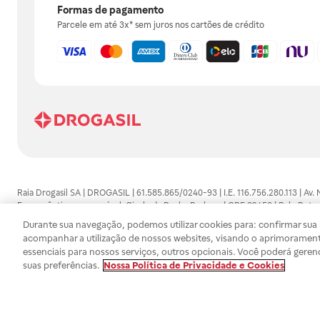
Formas de pagamento
Parcele em até 3x* sem juros nos cartões de crédito
Raia Drogasil SA | DROGASIL | 61.585.865/0240-93 | I.E. 116.756.280.113 | Av.
Farmacêutico responsável: Gisele da Penha Barbosa | CRF 89453 | Polo Butan
automedicação e não substituem, em hipótese alguma, as orientações dadas 
Durante sua navegação, podemos utilizar cookies para: confirmar sua i
persistirem os sintomas, um médico deverá ser consultado. Os preços e promoç
acompanhar a utilização de nossos websites, visando o aprimorament
SA trabalha com as tecnologias mais avançadas de proteção de dados, para qu
essenciais para nossos serviços, outros opcionais. Você poderá geren
efetuados estão sujeitos à confirmação da disponibilidade de produto em no
suas preferências.
Nossa Política de Privacidade e Cookies