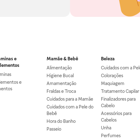
aminas e
Mamãe & Bebê
Beleza
lementos
Alimentação
Cuidados com a Pel
aminas
Higiene Bucal
Colorações
lementos e
Amamentação
Maquiagem
mentos
Fraldas e Troca
Tratamento Capilar
Cuidados para a Mamãe
Finalizadores para
Cabelo
Cuidados com a Pele do
Bebê
Acessórios para
Cabelos
Hora do Banho
Unha
Passeio
Perfumes