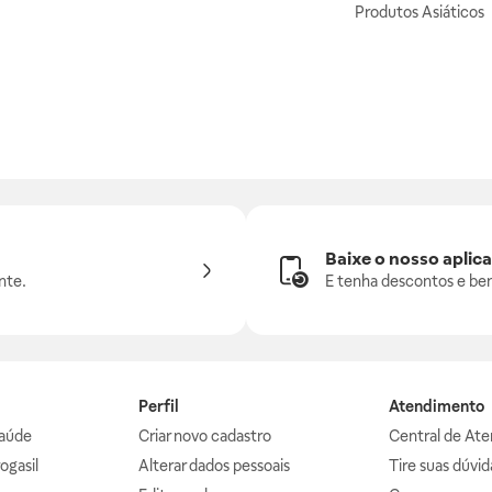
Produtos Asiáticos
Baixe o nosso aplica
nte.
E tenha descontos e ben
Perfil
Atendimento
aúde
Criar novo cadastro
Central de At
ogasil
Alterar dados pessoais
Tire suas dúvi