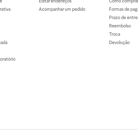
e
Editar endereços
Como comprar 
ativa
Acompanhar um pedido
Formas de pa
Prazo de entre
Reembolso
Troca
mada
Devolução
oratório