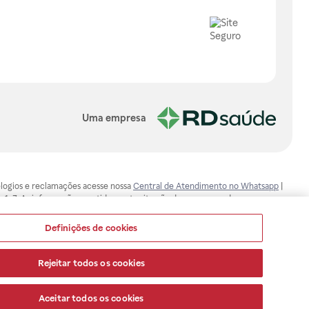
Uma empresa
, elogios e reclamações acesse nossa
Central de Atendimento no Whatsapp
|
-1-7. As informações contidas neste site não devem ser usadas para
ualquer problema de saúde e prescrever o tratamento adequado. Ao
ores esclarecimentos, consultar o site: www.anvisa.gov.br. A Raia Drogasil
Definições de cookies
ça dos clientes são compromissos da Raia Drogasil SA. Todos os pedidos
Rejeitar todos os cookies
Aceitar todos os cookies