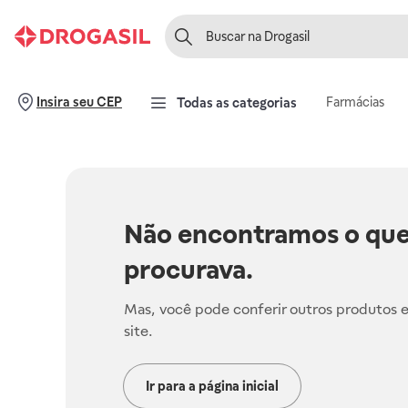
Farmácias
Insira seu CEP
Todas as categorias
Não encontramos o que
procurava.
Mas, você pode conferir outros produtos 
site.
Ir para a página inicial