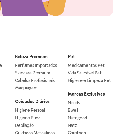
Beleza Premium
Pet
e
Perfumes Importados
Medicamentos Pet
Skincare Premium
Vida Saudável Pet
Cabelos Profissionais
Higiene e Limpeza Pet
Maquiagem
Marcas Exclusivas
Cuidados Diários
Needs
Higiene Pessoal
Bwell
Higiene Bucal
Nutrigood
Depilação
Natz
Cuidados Masculinos
Caretech