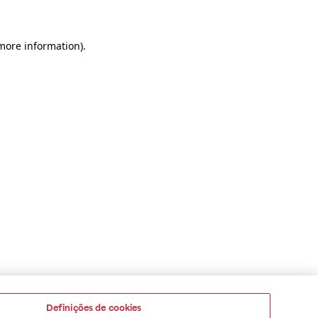
 more information)
.
Definições de cookies