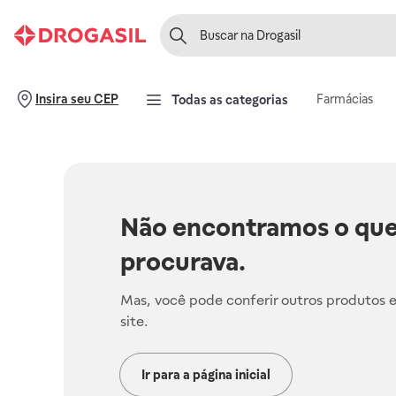
Farmácias
Insira seu CEP
Todas as categorias
Não encontramos o que
procurava.
Mas, você pode conferir outros produtos 
site.
Ir para a página inicial