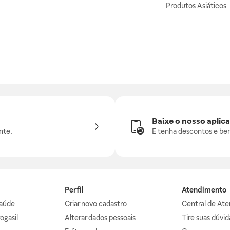
Produtos Asiáticos
Baixe o nosso aplica
nte.
E tenha descontos e ben
Perfil
Atendimento
aúde
Criar novo cadastro
Central de At
ogasil
Alterar dados pessoais
Tire suas dúvi