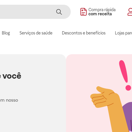
Compra rápida
com receita
Blog
Serviços de saúde
Descontos e benefícios
Lojas par
 você
em nosso