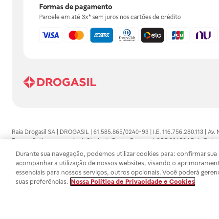
Formas de pagamento
Parcele em até 3x* sem juros nos cartões de crédito
Raia Drogasil SA | DROGASIL | 61.585.865/0240-93 | I.E. 116.756.280.113 | Av.
Farmacêutico responsável: Gisele da Penha Barbosa | CRF 89453 | Polo Butan
automedicação e não substituem, em hipótese alguma, as orientações dadas 
Durante sua navegação, podemos utilizar cookies para: confirmar sua i
persistirem os sintomas, um médico deverá ser consultado. Os preços e promoç
acompanhar a utilização de nossos websites, visando o aprimorament
SA trabalha com as tecnologias mais avançadas de proteção de dados, para qu
essenciais para nossos serviços, outros opcionais. Você poderá geren
efetuados estão sujeitos à confirmação da disponibilidade de produto em no
suas preferências.
Nossa Política de Privacidade e Cookies