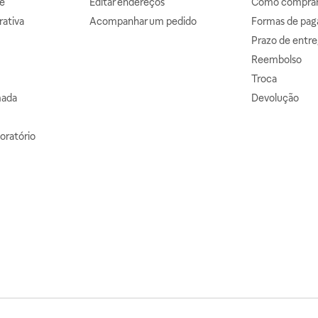
e
Editar endereços
Como comprar 
ativa
Acompanhar um pedido
Formas de pa
Prazo de entre
Reembolso
Troca
mada
Devolução
oratório