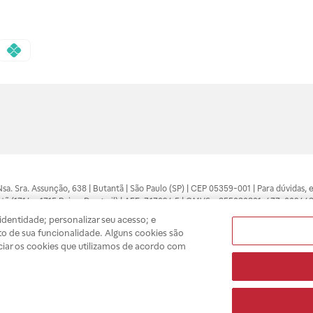
 Nsa. Sra. Assunção, 638 | Butantã | São Paulo (SP) | CEP 05359-001 | Para dúvidas
tã (1714 e 1715 Raia e Drogasil) | AFE: 7.17094.5 | CMVS - 355030801-477-002443
pelo profissional da área médica. Somente o médico está apto a diagnosticar q
dentidade; personalizar seu acesso; e
ões divulgados no site são válidos apenas para compras feitas pela internet. Mai
o de sua funcionalidade. Alguns cookies são
e você possa realizar suas compras com tranquilidade. A privacidade e a seguran
ciar os cookies que utilizamos de acordo com
sso estoque.
A
Drogasil
segue as determinações da