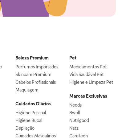
Beleza Premium
Pet
e
Perfumes Importados
Medicamentos Pet
Skincare Premium
Vida Saudável Pet
Cabelos Profissionais
Higiene e Limpeza Pet
Maquiagem
Marcas Exclusivas
Cuidados Diários
Needs
Higiene Pessoal
Bwell
Higiene Bucal
Nutrigood
Depilação
Natz
Cuidados Masculinos
Caretech