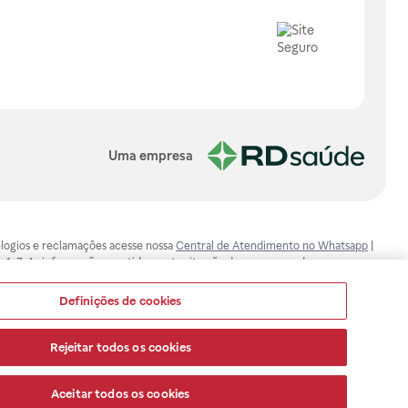
Uma empresa
, elogios e reclamações acesse nossa
Central de Atendimento no Whatsapp
|
-1-7. As informações contidas neste site não devem ser usadas para
ualquer problema de saúde e prescrever o tratamento adequado. Ao
ores esclarecimentos, consultar o site: www.anvisa.gov.br. A Raia Drogasil
Definições de cookies
ça dos clientes são compromissos da Raia Drogasil SA. Todos os pedidos
Rejeitar todos os cookies
Aceitar todos os cookies