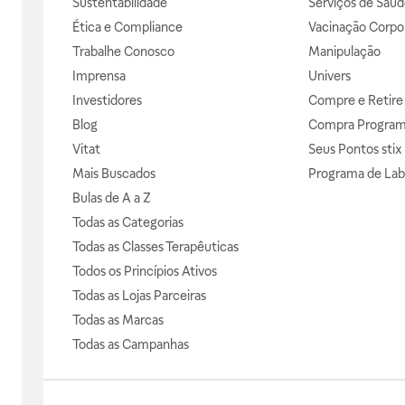
Sustentabilidade
Serviços de Saúd
Ética e Compliance
Vacinação Corpor
Trabalhe Conosco
Manipulação
Imprensa
Univers
Investidores
Compre e Retire
Blog
Compra Progra
Vitat
Seus Pontos stix
Mais Buscados
Programa de Lab
Bulas de A a Z
Todas as Categorias
Todas as Classes Terapêuticas
Todos os Princípios Ativos
Todas as Lojas Parceiras
Todas as Marcas
Todas as Campanhas