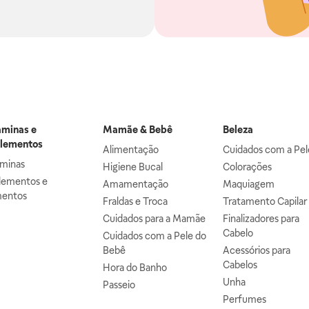
aminas e
Mamãe & Bebê
Beleza
lementos
Alimentação
Cuidados com a Pel
aminas
Higiene Bucal
Colorações
lementos e
Amamentação
Maquiagem
mentos
Fraldas e Troca
Tratamento Capilar
Cuidados para a Mamãe
Finalizadores para
Cabelo
Cuidados com a Pele do
Bebê
Acessórios para
Cabelos
Hora do Banho
Unha
Passeio
Perfumes