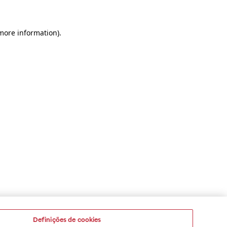
 more information)
.
Definições de cookies