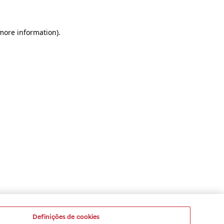
 more information)
.
Definições de cookies