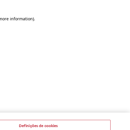
 more information)
.
Definições de cookies