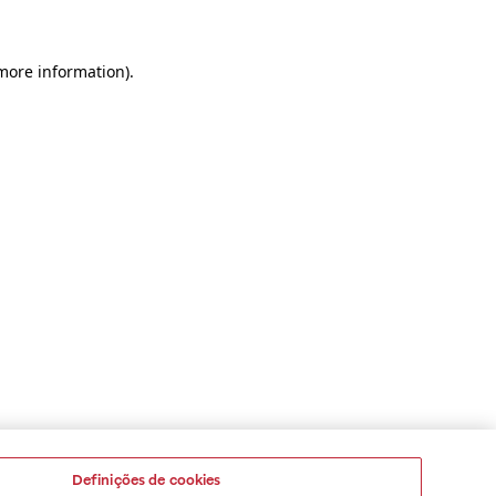
 more information)
.
Definições de cookies