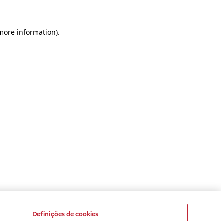
 more information)
.
Definições de cookies