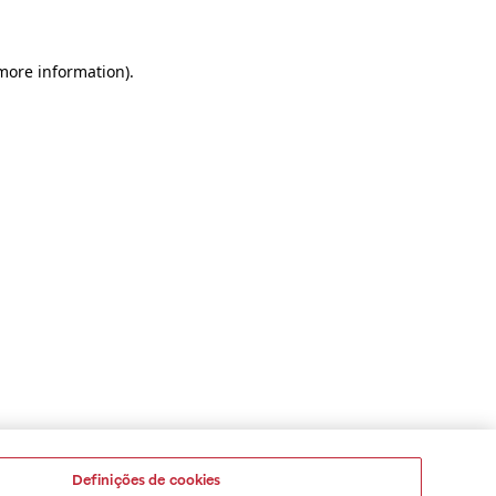
 more information)
.
Definições de cookies