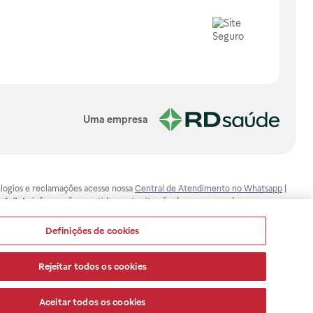
Uma empresa
, elogios e reclamações acesse nossa
Central de Atendimento no Whatsapp
|
-1-7. As informações contidas neste site não devem ser usadas para
ualquer problema de saúde e prescrever o tratamento adequado. Ao
ores esclarecimentos, consultar o site: www.anvisa.gov.br. A Raia Drogasil
Definições de cookies
ça dos clientes são compromissos da Raia Drogasil SA. Todos os pedidos
Rejeitar todos os cookies
Aceitar todos os cookies