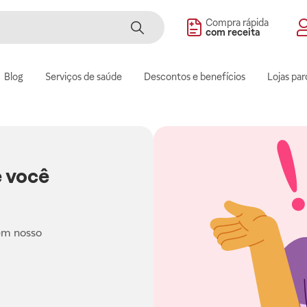
Compra rápida
com receita
Blog
Serviços de saúde
Descontos e benefícios
Lojas par
 você
em nosso