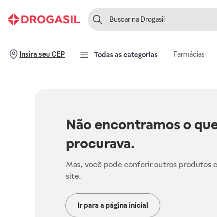
Farmácias
Insira seu CEP
Todas as categorias
Não encontramos o que
procurava.
Mas, você pode conferir outros produtos 
site.
Ir para a página inicial