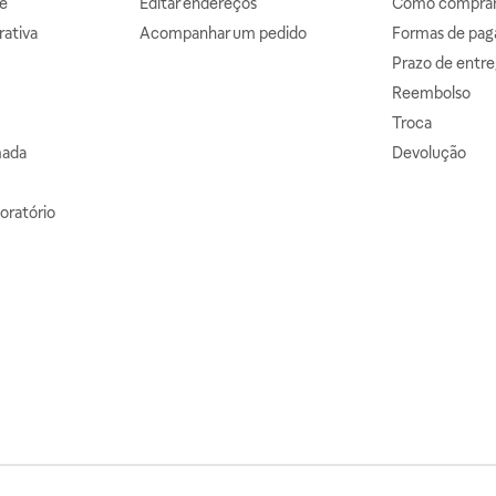
e
Editar endereços
Como comprar 
ativa
Acompanhar um pedido
Formas de pa
Prazo de entre
Reembolso
Troca
mada
Devolução
oratório