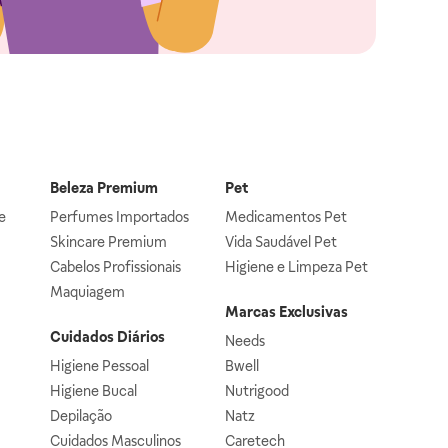
Beleza Premium
Pet
e
Perfumes Importados
Medicamentos Pet
Skincare Premium
Vida Saudável Pet
Cabelos Profissionais
Higiene e Limpeza Pet
Maquiagem
Marcas Exclusivas
Cuidados Diários
Needs
Higiene Pessoal
Bwell
Higiene Bucal
Nutrigood
Depilação
Natz
Cuidados Masculinos
Caretech