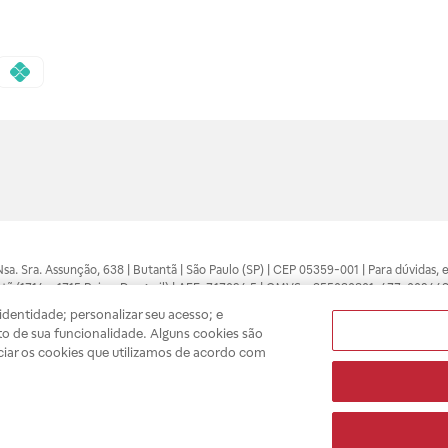
 Nsa. Sra. Assunção, 638 | Butantã | São Paulo (SP) | CEP 05359-001 | Para dúvidas
tã (1714 e 1715 Raia e Drogasil) | AFE: 7.17094.5 | CMVS - 355030801-477-002443
pelo profissional da área médica. Somente o médico está apto a diagnosticar q
dentidade; personalizar seu acesso; e
ões divulgados no site são válidos apenas para compras feitas pela internet. Mai
o de sua funcionalidade. Alguns cookies são
e você possa realizar suas compras com tranquilidade. A privacidade e a seguran
ciar os cookies que utilizamos de acordo com
sso estoque.
A
Drogasil
segue as determinações da