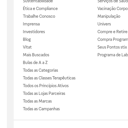
Sustentabilidade
Serviços de Saúd
Ética e Compliance
Vacinação Corpor
Trabalhe Conosco
Manipulação
Imprensa
Univers
Investidores
Compre e Retire
Blog
Compra Progra
Vitat
Seus Pontos stix
Mais Buscados
Programa de Lab
Bulas de A a Z
Todas as Categorias
Todas as Classes Terapêuticas
Todos os Princípios Ativos
Todas as Lojas Parceiras
Todas as Marcas
Todas as Campanhas