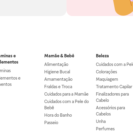
aminas e
Mamãe & Bebê
Beleza
lementos
Alimentação
Cuidados com a Pel
aminas
Higiene Bucal
Colorações
lementos e
Amamentação
Maquiagem
mentos
Fraldas e Troca
Tratamento Capilar
Cuidados para a Mamãe
Finalizadores para
Cabelo
Cuidados com a Pele do
Bebê
Acessórios para
Cabelos
Hora do Banho
Unha
Passeio
Perfumes