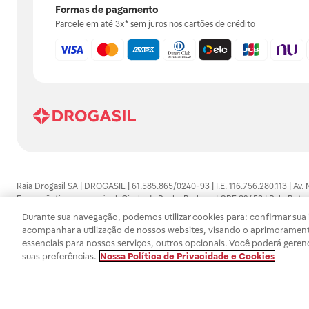
Formas de pagamento
Parcele em até 3x* sem juros nos cartões de crédito
Raia Drogasil SA | DROGASIL | 61.585.865/0240-93 | I.E. 116.756.280.113 | Av.
Farmacêutico responsável: Gisele da Penha Barbosa | CRF 89453 | Polo Butan
automedicação e não substituem, em hipótese alguma, as orientações dadas 
Durante sua navegação, podemos utilizar cookies para: confirmar sua i
persistirem os sintomas, um médico deverá ser consultado. Os preços e promoç
acompanhar a utilização de nossos websites, visando o aprimorament
SA trabalha com as tecnologias mais avançadas de proteção de dados, para qu
essenciais para nossos serviços, outros opcionais. Você poderá geren
efetuados estão sujeitos à confirmação da disponibilidade de produto em no
suas preferências.
Nossa Política de Privacidade e Cookies