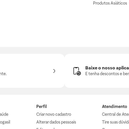
Produtos Asiáticos
Baixe o nosso aplica
nte.
E tenha descontos e ben
Perfil
Atendimento
aúde
Criar novo cadastro
Central de At
ogasil
Alterar dados pessoais
Tire suas dúvi