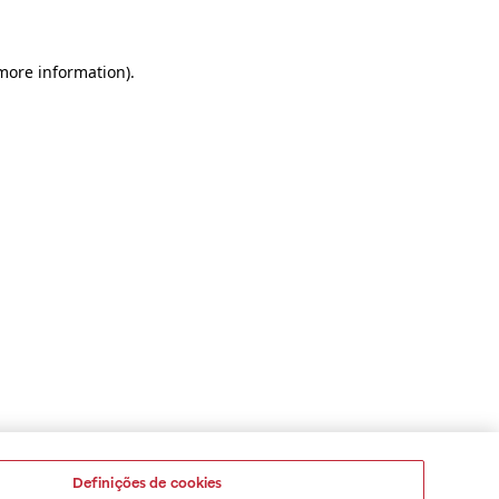
 more information)
.
Definições de cookies