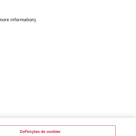
 more information)
.
Definições de cookies