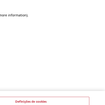
 more information)
.
Definições de cookies