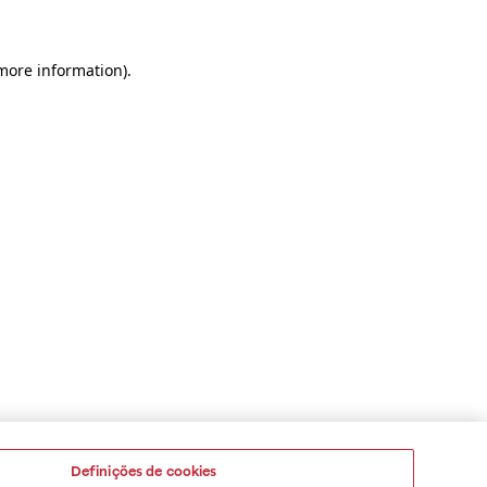
 more information)
.
Definições de cookies