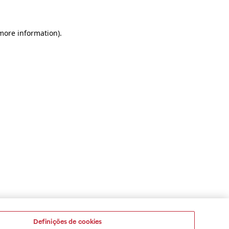
 more information)
.
Definições de cookies