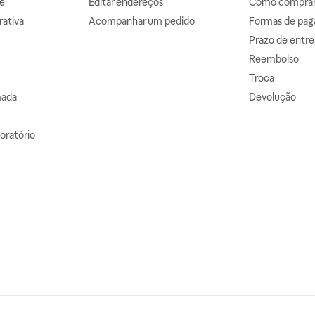
e
Editar endereços
Como comprar 
ativa
Acompanhar um pedido
Formas de pa
Prazo de entre
Reembolso
Troca
mada
Devolução
oratório