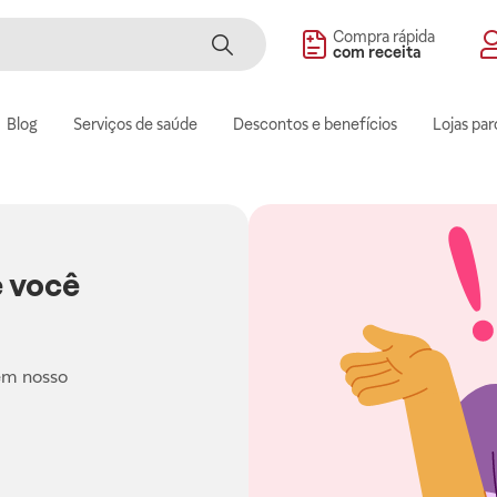
Compra rápida
com receita
Blog
Serviços de saúde
Descontos e benefícios
Lojas par
 você
em nosso