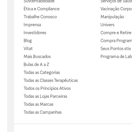
Sustentabilidade
Serviços de Saúd
Ética e Compliance
Vacinação Corpor
Trabalhe Conosco
Manipulação
Imprensa
Univers
Investidores
Compre e Retire
Blog
Compra Progra
Vitat
Seus Pontos stix
Mais Buscados
Programa de Lab
Bulas de A a Z
Todas as Categorias
Todas as Classes Terapêuticas
Todos os Princípios Ativos
Todas as Lojas Parceiras
Todas as Marcas
Todas as Campanhas