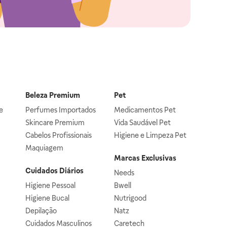
Beleza Premium
Pet
e
Perfumes Importados
Medicamentos Pet
Skincare Premium
Vida Saudável Pet
Cabelos Profissionais
Higiene e Limpeza Pet
Maquiagem
Marcas Exclusivas
Cuidados Diários
Needs
Higiene Pessoal
Bwell
Higiene Bucal
Nutrigood
Depilação
Natz
Cuidados Masculinos
Caretech