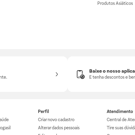
Produtos Asiáticos
Baixe o nosso aplica
nte.
E tenha descontos e ben
Perfil
Atendimento
aúde
Criar novo cadastro
Central de At
ogasil
Alterar dados pessoais
Tire suas dúvi