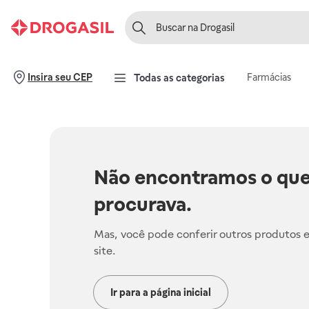
Farmácias
Insira seu CEP
Todas as categorias
Não encontramos o que
procurava.
Mas, você pode conferir outros produtos 
site.
Ir para a página inicial