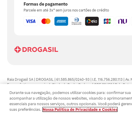
Formas de pagamento
Parcele em até 3x* sem juros nos cartões de crédito
Raia Drogasil SA | DROGASIL | 61.585.865/0240-93 | I.E. 116.756.280.113 | Av.
Farmacêutico responsável: Gisele da Penha Barbosa | CRF 89453 | Polo Butan
automedicação e não substituem, em hipótese alguma, as orientações dadas 
Durante sua navegação, podemos utilizar cookies para: confirmar sua i
persistirem os sintomas, um médico deverá ser consultado. Os preços e promoç
acompanhar a utilização de nossos websites, visando o aprimorament
SA trabalha com as tecnologias mais avançadas de proteção de dados, para qu
essenciais para nossos serviços, outros opcionais. Você poderá geren
efetuados estão sujeitos à confirmação da disponibilidade de produto em no
suas preferências.
Nossa Política de Privacidade e Cookies