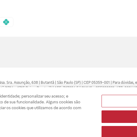
 Nsa. Sra. Assunção, 638 | Butantã | São Paulo (SP) | CEP 05359-001 | Para dúvidas
tã (1714 e 1715 Raia e Drogasil) | AFE: 7.17094.5 | CMVS - 355030801-477-002443
pelo profissional da área médica. Somente o médico está apto a diagnosticar q
dentidade; personalizar seu acesso; e
ões divulgados no site são válidos apenas para compras feitas pela internet. Mai
o de sua funcionalidade. Alguns cookies são
e você possa realizar suas compras com tranquilidade. A privacidade e a seguran
ciar os cookies que utilizamos de acordo com
sso estoque.
A
Drogasil
segue as determinações da