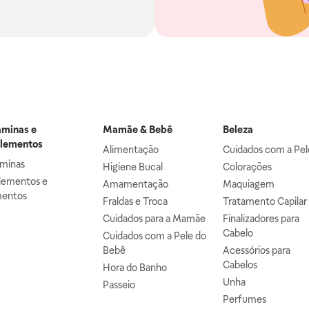
aminas e
Mamãe & Bebê
Beleza
lementos
Alimentação
Cuidados com a Pel
aminas
Higiene Bucal
Colorações
lementos e
Amamentação
Maquiagem
mentos
Fraldas e Troca
Tratamento Capilar
Cuidados para a Mamãe
Finalizadores para
Cabelo
Cuidados com a Pele do
Bebê
Acessórios para
Cabelos
Hora do Banho
Unha
Passeio
Perfumes