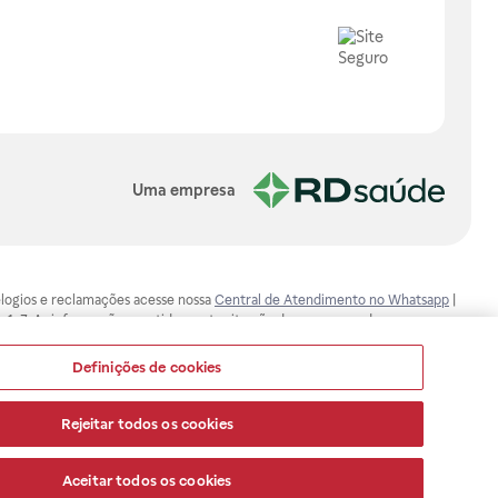
Uma empresa
, elogios e reclamações acesse nossa
Central de Atendimento no Whatsapp
|
-1-7. As informações contidas neste site não devem ser usadas para
ualquer problema de saúde e prescrever o tratamento adequado. Ao
ores esclarecimentos, consultar o site: www.anvisa.gov.br. A Raia Drogasil
Definições de cookies
ça dos clientes são compromissos da Raia Drogasil SA. Todos os pedidos
Rejeitar todos os cookies
Aceitar todos os cookies