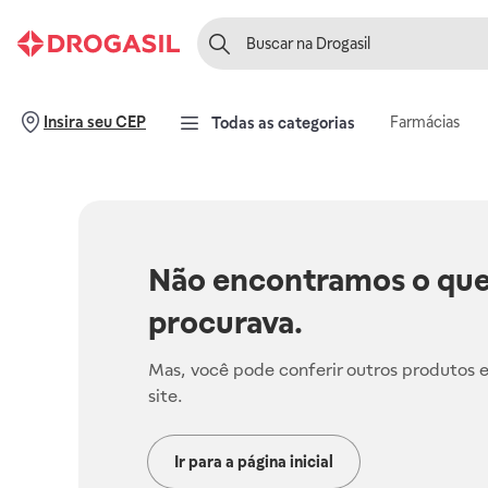
Farmácias
Insira seu CEP
Todas as categorias
Não encontramos o que
procurava.
Mas, você pode conferir outros produtos 
site.
Ir para a página inicial