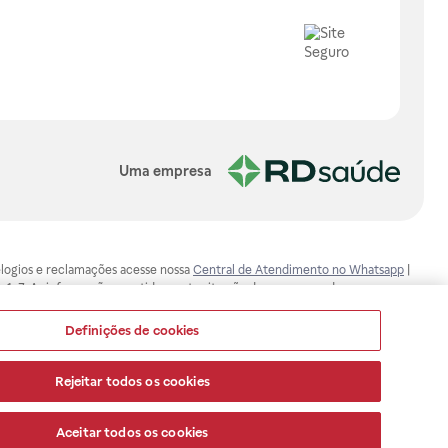
Uma empresa
, elogios e reclamações acesse nossa
Central de Atendimento no Whatsapp
|
-1-7. As informações contidas neste site não devem ser usadas para
ualquer problema de saúde e prescrever o tratamento adequado. Ao
ores esclarecimentos, consultar o site: www.anvisa.gov.br. A Raia Drogasil
Definições de cookies
ça dos clientes são compromissos da Raia Drogasil SA. Todos os pedidos
Rejeitar todos os cookies
Aceitar todos os cookies