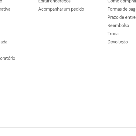
e
Editar endereços
Como comprar 
ativa
Acompanhar um pedido
Formas de pa
Prazo de entre
Reembolso
Troca
mada
Devolução
oratório