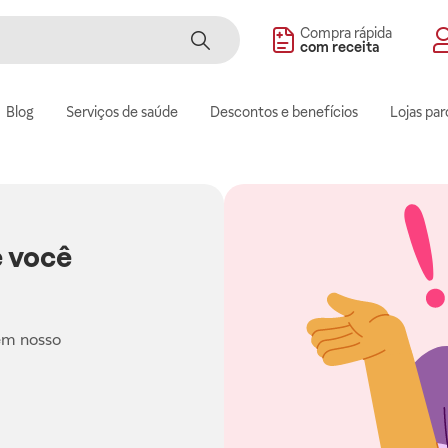
Compra rápida
com receita
Blog
Serviços de saúde
Descontos e benefícios
Lojas par
 você
em nosso