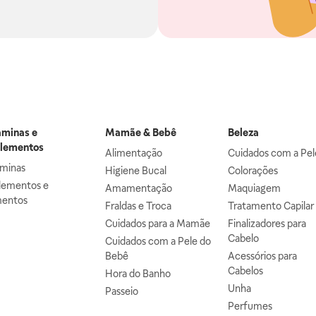
aminas e
Mamãe & Bebê
Beleza
lementos
Alimentação
Cuidados com a Pel
aminas
Higiene Bucal
Colorações
lementos e
Amamentação
Maquiagem
mentos
Fraldas e Troca
Tratamento Capilar
Cuidados para a Mamãe
Finalizadores para
Cabelo
Cuidados com a Pele do
Bebê
Acessórios para
Cabelos
Hora do Banho
Unha
Passeio
Perfumes