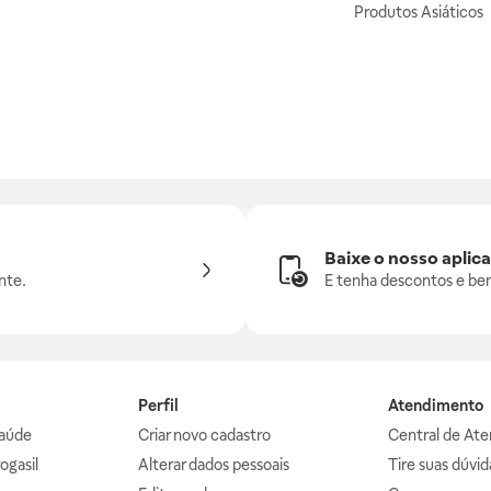
Produtos Asiáticos
Baixe o nosso aplica
nte.
E tenha descontos e ben
Perfil
Atendimento
aúde
Criar novo cadastro
Central de At
ogasil
Alterar dados pessoais
Tire suas dúvi