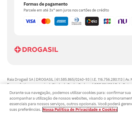
Formas de pagamento
Parcele em até 3x* sem juros nos cartões de crédito
Raia Drogasil SA | DROGASIL | 61.585.865/0240-93 | I.E. 116.756.280.113 | Av.
Farmacêutico responsável: Gisele da Penha Barbosa | CRF 89453 | Polo Butan
automedicação e não substituem, em hipótese alguma, as orientações dadas 
Durante sua navegação, podemos utilizar cookies para: confirmar sua i
persistirem os sintomas, um médico deverá ser consultado. Os preços e promoç
acompanhar a utilização de nossos websites, visando o aprimorament
SA trabalha com as tecnologias mais avançadas de proteção de dados, para qu
essenciais para nossos serviços, outros opcionais. Você poderá geren
efetuados estão sujeitos à confirmação da disponibilidade de produto em no
suas preferências.
Nossa Política de Privacidade e Cookies