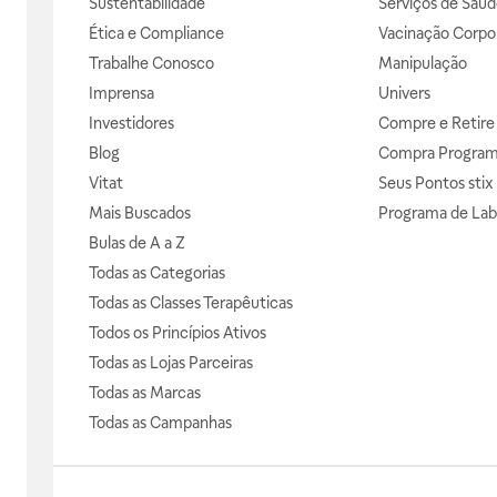
Sustentabilidade
Serviços de Saúd
Ética e Compliance
Vacinação Corpor
Trabalhe Conosco
Manipulação
Imprensa
Univers
Investidores
Compre e Retire
Blog
Compra Progra
Vitat
Seus Pontos stix
Mais Buscados
Programa de Lab
Bulas de A a Z
Todas as Categorias
Todas as Classes Terapêuticas
Todos os Princípios Ativos
Todas as Lojas Parceiras
Todas as Marcas
Todas as Campanhas