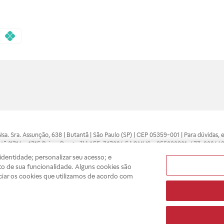
 Nsa. Sra. Assunção, 638 | Butantã | São Paulo (SP) | CEP 05359-001 | Para dúvidas
tã (1714 e 1715 Raia e Drogasil) | AFE: 7.17094.5 | CMVS - 355030801-477-002443
pelo profissional da área médica. Somente o médico está apto a diagnosticar q
dentidade; personalizar seu acesso; e
ões divulgados no site são válidos apenas para compras feitas pela internet. Mai
o de sua funcionalidade. Alguns cookies são
e você possa realizar suas compras com tranquilidade. A privacidade e a seguran
ciar os cookies que utilizamos de acordo com
sso estoque.
A
Drogasil
segue as determinações da