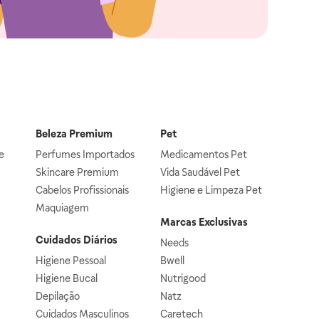
Beleza Premium
Pet
e
Perfumes Importados
Medicamentos Pet
Skincare Premium
Vida Saudável Pet
Cabelos Profissionais
Higiene e Limpeza Pet
Maquiagem
Marcas Exclusivas
Cuidados Diários
Needs
Higiene Pessoal
Bwell
Higiene Bucal
Nutrigood
Depilação
Natz
Cuidados Masculinos
Caretech