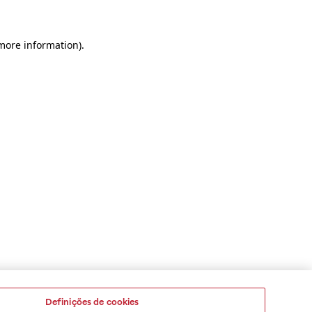
 more information)
.
Definições de cookies