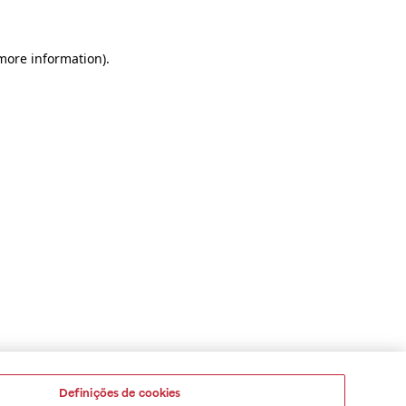
 more information)
.
Definições de cookies