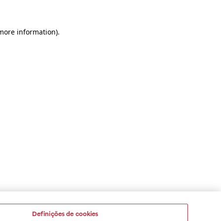
 more information)
.
Definições de cookies