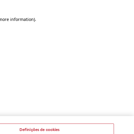
 more information)
.
Definições de cookies