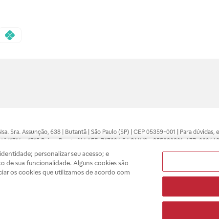
 Nsa. Sra. Assunção, 638 | Butantã | São Paulo (SP) | CEP 05359-001 | Para dúvidas
tã (1714 e 1715 Raia e Drogasil) | AFE: 7.17094.5 | CMVS - 355030801-477-002443
pelo profissional da área médica. Somente o médico está apto a diagnosticar q
dentidade; personalizar seu acesso; e
ões divulgados no site são válidos apenas para compras feitas pela internet. Mai
o de sua funcionalidade. Alguns cookies são
e você possa realizar suas compras com tranquilidade. A privacidade e a seguran
ciar os cookies que utilizamos de acordo com
sso estoque.
A
Drogasil
segue as determinações da