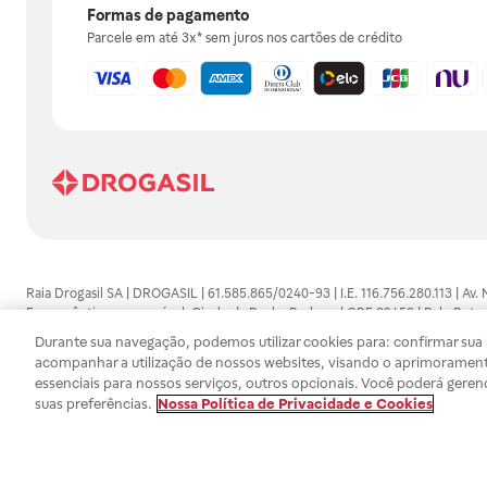
Formas de pagamento
Parcele em até 3x* sem juros nos cartões de crédito
Raia Drogasil SA | DROGASIL | 61.585.865/0240-93 | I.E. 116.756.280.113 | Av.
Farmacêutico responsável: Gisele da Penha Barbosa | CRF 89453 | Polo Butan
automedicação e não substituem, em hipótese alguma, as orientações dadas 
Durante sua navegação, podemos utilizar cookies para: confirmar sua i
persistirem os sintomas, um médico deverá ser consultado. Os preços e promoç
acompanhar a utilização de nossos websites, visando o aprimorament
SA trabalha com as tecnologias mais avançadas de proteção de dados, para qu
essenciais para nossos serviços, outros opcionais. Você poderá geren
efetuados estão sujeitos à confirmação da disponibilidade de produto em no
suas preferências.
Nossa Política de Privacidade e Cookies