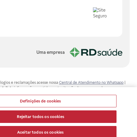
Uma empresa
, elogios e reclamações acesse nossa
Central de Atendimento no Whatsapp
|
-1-7. As informações contidas neste site não devem ser usadas para
ualquer problema de saúde e prescrever o tratamento adequado. Ao
ores esclarecimentos, consultar o site: www.anvisa.gov.br. A Raia Drogasil
Definições de cookies
ça dos clientes são compromissos da Raia Drogasil SA. Todos os pedidos
Rejeitar todos os cookies
Aceitar todos os cookies