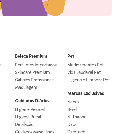
Beleza Premium
Pet
e
Perfumes Importados
Medicamentos Pet
Skincare Premium
Vida Saudável Pet
Cabelos Profissionais
Higiene e Limpeza Pet
Maquiagem
Marcas Exclusivas
Cuidados Diários
Needs
Higiene Pessoal
Bwell
Higiene Bucal
Nutrigood
Depilação
Natz
Cuidados Masculinos
Caretech