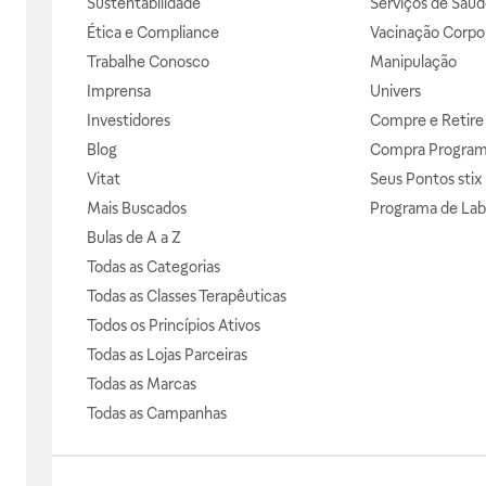
Sustentabilidade
Serviços de Saúd
Ética e Compliance
Vacinação Corpor
Trabalhe Conosco
Manipulação
Imprensa
Univers
Investidores
Compre e Retire
Blog
Compra Progra
Vitat
Seus Pontos stix
Mais Buscados
Programa de Lab
Bulas de A a Z
Todas as Categorias
Todas as Classes Terapêuticas
Todos os Princípios Ativos
Todas as Lojas Parceiras
Todas as Marcas
Todas as Campanhas