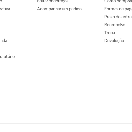
e
Editar endereços
Como comprar 
ativa
Acompanhar um pedido
Formas de pa
Prazo de entre
Reembolso
Troca
mada
Devolução
oratório