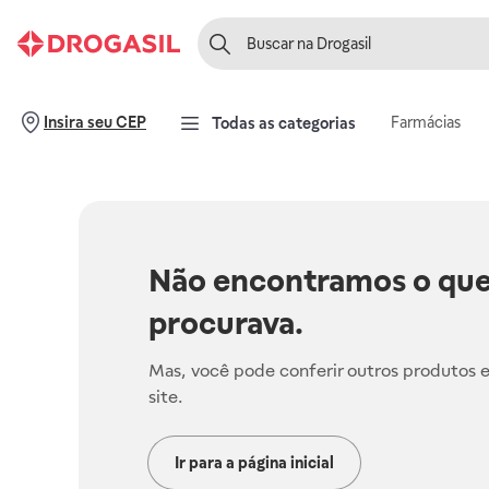
Farmácias
Insira seu CEP
Todas as categorias
Não encontramos o que
procurava.
Mas, você pode conferir outros produtos 
site.
Ir para a página inicial