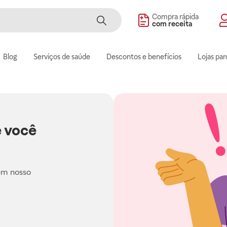
Compra rápida
com receita
Blog
Serviços de saúde
Descontos e benefícios
Lojas par
 você
em nosso