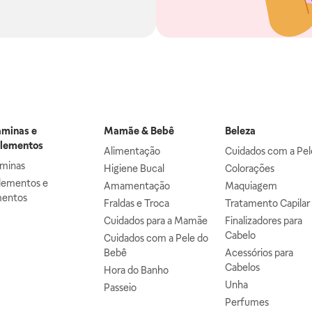
aminas e
Mamãe & Bebê
Beleza
lementos
Alimentação
Cuidados com a Pel
aminas
Higiene Bucal
Colorações
lementos e
Amamentação
Maquiagem
mentos
Fraldas e Troca
Tratamento Capilar
Cuidados para a Mamãe
Finalizadores para
Cabelo
Cuidados com a Pele do
Bebê
Acessórios para
Cabelos
Hora do Banho
Unha
Passeio
Perfumes