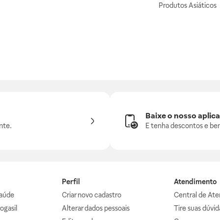
Produtos Asiáticos
Baixe o nosso aplica
nte.
E tenha descontos e ben
Perfil
Atendimento
aúde
Criar novo cadastro
Central de At
ogasil
Alterar dados pessoais
Tire suas dúvi