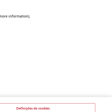
 more information)
.
Definições de cookies