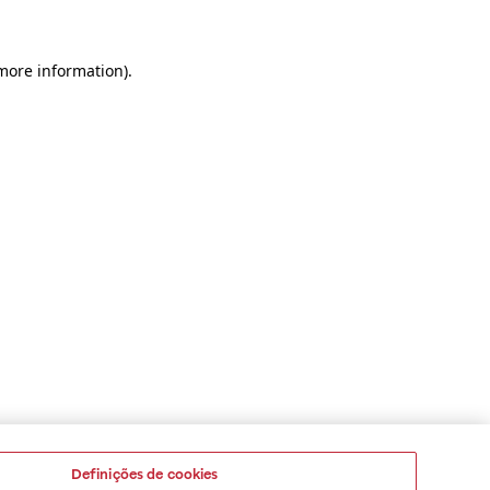
 more information)
.
Definições de cookies