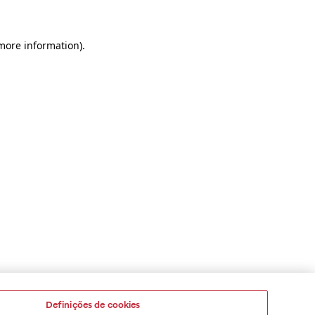
 more information)
.
Definições de cookies