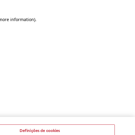
 more information)
.
Definições de cookies