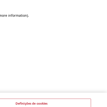
 more information)
.
Definições de cookies