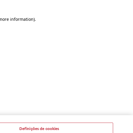
 more information)
.
Definições de cookies