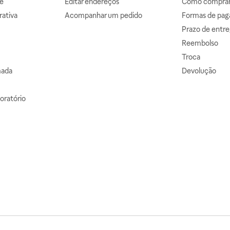
e
Editar endereços
Como comprar 
ativa
Acompanhar um pedido
Formas de pa
Prazo de entre
Reembolso
Troca
mada
Devolução
oratório