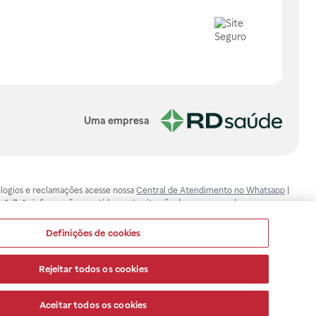
Uma empresa
, elogios e reclamações acesse nossa
Central de Atendimento no Whatsapp
|
-1-7. As informações contidas neste site não devem ser usadas para
ualquer problema de saúde e prescrever o tratamento adequado. Ao
ores esclarecimentos, consultar o site: www.anvisa.gov.br. A Raia Drogasil
Definições de cookies
ça dos clientes são compromissos da Raia Drogasil SA. Todos os pedidos
Rejeitar todos os cookies
Aceitar todos os cookies