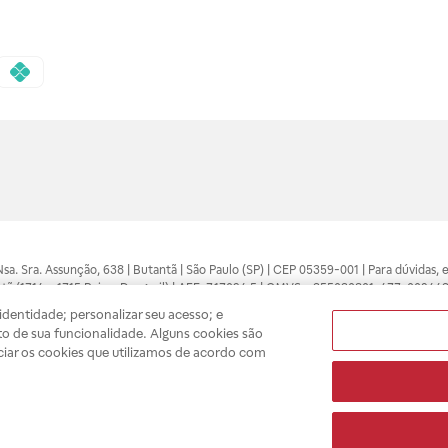
 Nsa. Sra. Assunção, 638 | Butantã | São Paulo (SP) | CEP 05359-001 | Para dúvidas
tã (1714 e 1715 Raia e Drogasil) | AFE: 7.17094.5 | CMVS - 355030801-477-002443
pelo profissional da área médica. Somente o médico está apto a diagnosticar q
dentidade; personalizar seu acesso; e
ões divulgados no site são válidos apenas para compras feitas pela internet. Mai
o de sua funcionalidade. Alguns cookies são
e você possa realizar suas compras com tranquilidade. A privacidade e a seguran
ciar os cookies que utilizamos de acordo com
sso estoque.
A
Drogasil
segue as determinações da