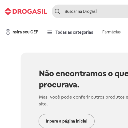
Farmácias
Insira seu CEP
Todas as categorias
Não encontramos o que
procurava.
Mas, você pode conferir outros produtos 
site.
Ir para a página inicial