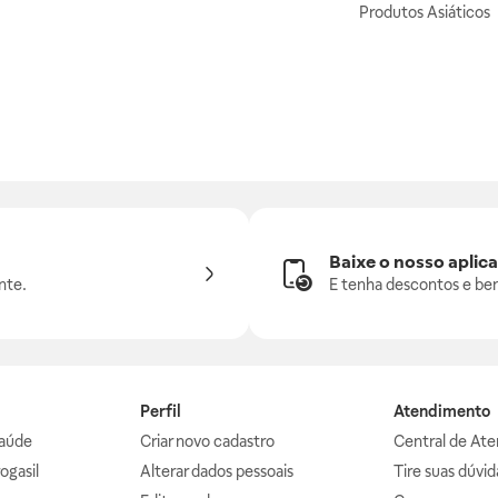
Produtos Asiáticos
Baixe o nosso aplica
nte.
E tenha descontos e ben
Perfil
Atendimento
aúde
Criar novo cadastro
Central de At
ogasil
Alterar dados pessoais
Tire suas dúvi