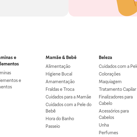
aminas e
Mamãe & Bebê
Beleza
lementos
Alimentação
Cuidados com a Pel
aminas
Higiene Bucal
Colorações
lementos e
Amamentação
Maquiagem
mentos
Fraldas e Troca
Tratamento Capilar
Cuidados para a Mamãe
Finalizadores para
Cabelo
Cuidados com a Pele do
Bebê
Acessórios para
Cabelos
Hora do Banho
Unha
Passeio
Perfumes