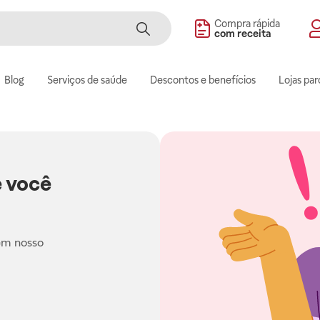
Compra rápida
com receita
Blog
Serviços de saúde
Descontos e benefícios
Lojas par
 você
em nosso