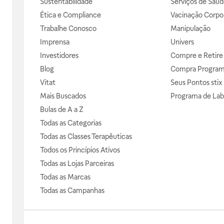
Sustentabilidade
Serviços de Saúd
Ética e Compliance
Vacinação Corpor
Trabalhe Conosco
Manipulação
Imprensa
Univers
Investidores
Compre e Retire
Blog
Compra Progra
Vitat
Seus Pontos stix
Mais Buscados
Programa de Lab
Bulas de A a Z
Todas as Categorias
Todas as Classes Terapêuticas
Todos os Princípios Ativos
Todas as Lojas Parceiras
Todas as Marcas
Todas as Campanhas