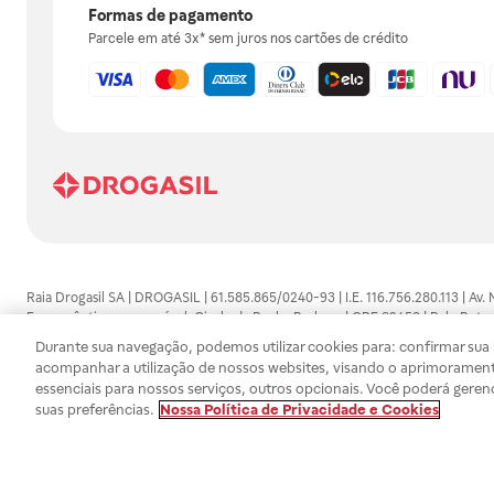
Formas de pagamento
Parcele em até 3x* sem juros nos cartões de crédito
Raia Drogasil SA | DROGASIL | 61.585.865/0240-93 | I.E. 116.756.280.113 | Av.
Farmacêutico responsável: Gisele da Penha Barbosa | CRF 89453 | Polo Butan
automedicação e não substituem, em hipótese alguma, as orientações dadas 
Durante sua navegação, podemos utilizar cookies para: confirmar sua i
persistirem os sintomas, um médico deverá ser consultado. Os preços e promoç
acompanhar a utilização de nossos websites, visando o aprimorament
SA trabalha com as tecnologias mais avançadas de proteção de dados, para qu
essenciais para nossos serviços, outros opcionais. Você poderá geren
efetuados estão sujeitos à confirmação da disponibilidade de produto em no
suas preferências.
Nossa Política de Privacidade e Cookies