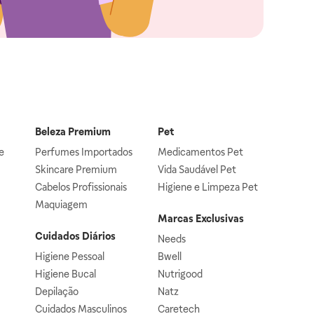
Beleza Premium
Pet
e
Perfumes Importados
Medicamentos Pet
Skincare Premium
Vida Saudável Pet
Cabelos Profissionais
Higiene e Limpeza Pet
Maquiagem
Marcas Exclusivas
Cuidados Diários
Needs
Higiene Pessoal
Bwell
Higiene Bucal
Nutrigood
Depilação
Natz
Cuidados Masculinos
Caretech