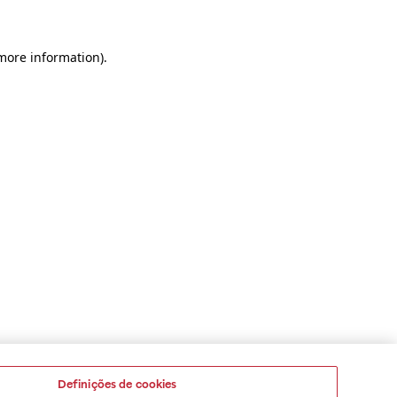
 more information)
.
Definições de cookies