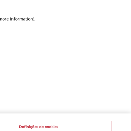
 more information)
.
Definições de cookies