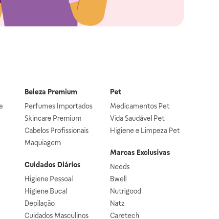
Beleza Premium
Pet
e
Perfumes Importados
Medicamentos Pet
Skincare Premium
Vida Saudável Pet
Cabelos Profissionais
Higiene e Limpeza Pet
Maquiagem
Marcas Exclusivas
Cuidados Diários
Needs
Higiene Pessoal
Bwell
Higiene Bucal
Nutrigood
Depilação
Natz
Cuidados Masculinos
Caretech