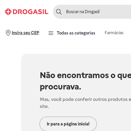
Farmácias
Insira seu CEP
Todas as categorias
Não encontramos o que
procurava.
Mas, você pode conferir outros produtos 
site.
Ir para a página inicial