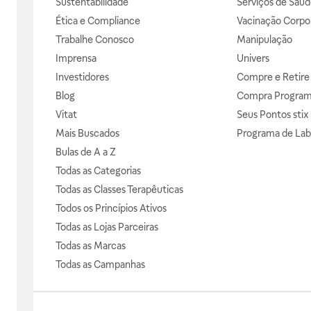
Sustentabilidade
Serviços de Saúd
Ética e Compliance
Vacinação Corpor
Trabalhe Conosco
Manipulação
Imprensa
Univers
Investidores
Compre e Retire
Blog
Compra Progra
Vitat
Seus Pontos stix
Mais Buscados
Programa de Lab
Bulas de A a Z
Todas as Categorias
Todas as Classes Terapêuticas
Todos os Princípios Ativos
Todas as Lojas Parceiras
Todas as Marcas
Todas as Campanhas