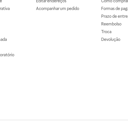
e
Editar endereços
Como comprar 
ativa
Acompanhar um pedido
Formas de pa
Prazo de entre
Reembolso
Troca
mada
Devolução
oratório