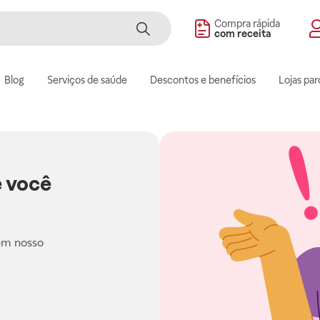
Compra rápida
com receita
Blog
Serviços de saúde
Descontos e benefícios
Lojas par
 você
em nosso