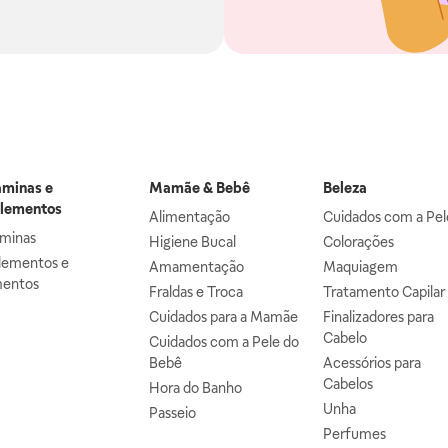
aminas e
Mamãe & Bebê
Beleza
lementos
Alimentação
Cuidados com a Pel
aminas
Higiene Bucal
Colorações
lementos e
Amamentação
Maquiagem
mentos
Fraldas e Troca
Tratamento Capilar
Cuidados para a Mamãe
Finalizadores para
Cabelo
Cuidados com a Pele do
Bebê
Acessórios para
Cabelos
Hora do Banho
Unha
Passeio
Perfumes