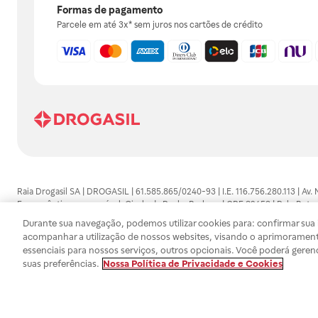
Formas de pagamento
Parcele em até 3x* sem juros nos cartões de crédito
Raia Drogasil SA | DROGASIL | 61.585.865/0240-93 | I.E. 116.756.280.113 | Av.
Farmacêutico responsável: Gisele da Penha Barbosa | CRF 89453 | Polo Butan
automedicação e não substituem, em hipótese alguma, as orientações dadas 
Durante sua navegação, podemos utilizar cookies para: confirmar sua i
persistirem os sintomas, um médico deverá ser consultado. Os preços e promoç
acompanhar a utilização de nossos websites, visando o aprimorament
SA trabalha com as tecnologias mais avançadas de proteção de dados, para qu
essenciais para nossos serviços, outros opcionais. Você poderá geren
efetuados estão sujeitos à confirmação da disponibilidade de produto em no
suas preferências.
Nossa Política de Privacidade e Cookies