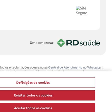
Uma empresa
, elogios e reclamações acesse nossa
Central de Atendimento no Whatsapp
|
-1-7. As informações contidas neste site não devem ser usadas para
ualquer problema de saúde e prescrever o tratamento adequado. Ao
ores esclarecimentos, consultar o site: www.anvisa.gov.br. A Raia Drogasil
Definições de cookies
ça dos clientes são compromissos da Raia Drogasil SA. Todos os pedidos
Rejeitar todos os cookies
Aceitar todos os cookies