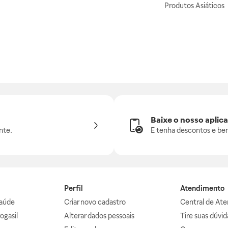
Produtos Asiáticos
Baixe o nosso aplica
nte.
E tenha descontos e ben
Perfil
Atendimento
aúde
Criar novo cadastro
Central de At
ogasil
Alterar dados pessoais
Tire suas dúvi