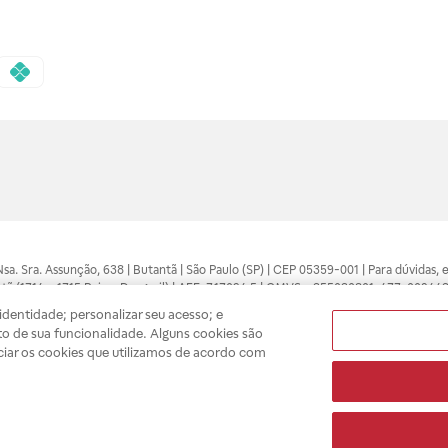
 Nsa. Sra. Assunção, 638 | Butantã | São Paulo (SP) | CEP 05359-001 | Para dúvidas
tã (1714 e 1715 Raia e Drogasil) | AFE: 7.17094.5 | CMVS - 355030801-477-002443
pelo profissional da área médica. Somente o médico está apto a diagnosticar q
dentidade; personalizar seu acesso; e
ões divulgados no site são válidos apenas para compras feitas pela internet. Mai
o de sua funcionalidade. Alguns cookies são
e você possa realizar suas compras com tranquilidade. A privacidade e a seguran
ciar os cookies que utilizamos de acordo com
sso estoque.
A
Drogasil
segue as determinações da