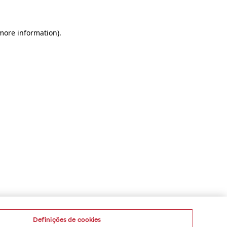
 more information)
.
Definições de cookies