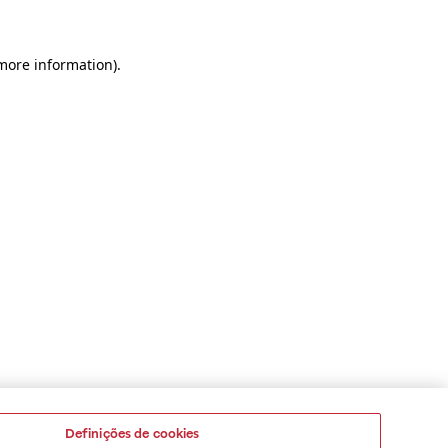
 more information)
.
Definições de cookies