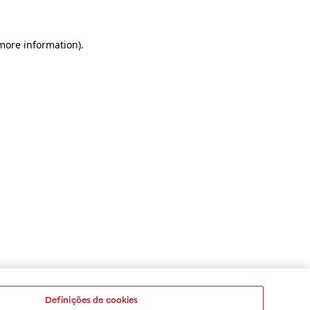
 more information)
.
Definições de cookies