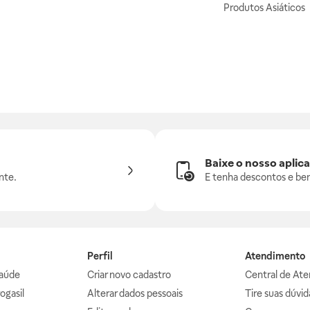
Produtos Asiáticos
Baixe o nosso aplica
nte.
E tenha descontos e ben
Perfil
Atendimento
aúde
Criar novo cadastro
Central de At
ogasil
Alterar dados pessoais
Tire suas dúvi