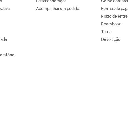
e
Editar endereços
Como comprar 
ativa
Acompanhar um pedido
Formas de pa
Prazo de entre
Reembolso
Troca
mada
Devolução
oratório