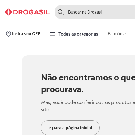
Farmácias
Insira seu CEP
Todas as categorias
Não encontramos o que
procurava.
Mas, você pode conferir outros produtos 
site.
Ir para a página inicial