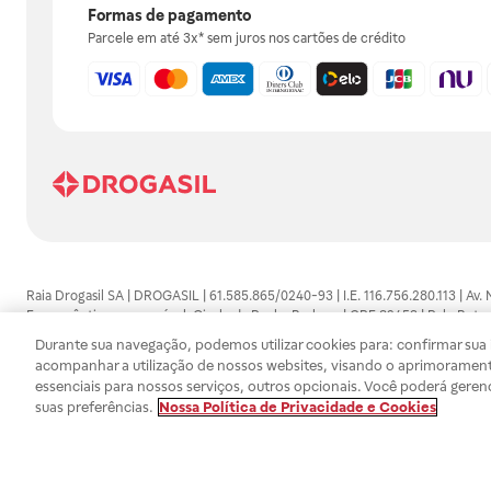
Formas de pagamento
Parcele em até 3x* sem juros nos cartões de crédito
Raia Drogasil SA | DROGASIL | 61.585.865/0240-93 | I.E. 116.756.280.113 | Av.
Farmacêutico responsável: Gisele da Penha Barbosa | CRF 89453 | Polo Butan
automedicação e não substituem, em hipótese alguma, as orientações dadas 
Durante sua navegação, podemos utilizar cookies para: confirmar sua i
persistirem os sintomas, um médico deverá ser consultado. Os preços e promoç
acompanhar a utilização de nossos websites, visando o aprimorament
SA trabalha com as tecnologias mais avançadas de proteção de dados, para qu
essenciais para nossos serviços, outros opcionais. Você poderá geren
efetuados estão sujeitos à confirmação da disponibilidade de produto em no
suas preferências.
Nossa Política de Privacidade e Cookies