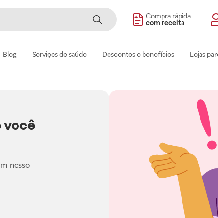
Compra rápida
com receita
Blog
Serviços de saúde
Descontos e benefícios
Lojas par
 você
em nosso