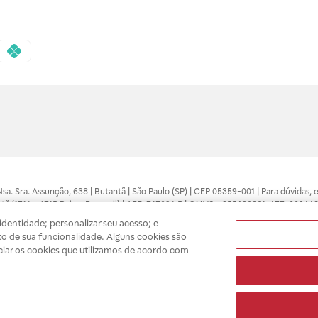
 Nsa. Sra. Assunção, 638 | Butantã | São Paulo (SP) | CEP 05359-001 | Para dúvidas
tã (1714 e 1715 Raia e Drogasil) | AFE: 7.17094.5 | CMVS - 355030801-477-002443
pelo profissional da área médica. Somente o médico está apto a diagnosticar q
dentidade; personalizar seu acesso; e
ões divulgados no site são válidos apenas para compras feitas pela internet. Mai
o de sua funcionalidade. Alguns cookies são
e você possa realizar suas compras com tranquilidade. A privacidade e a seguran
ciar os cookies que utilizamos de acordo com
sso estoque.
A
Drogasil
segue as determinações da