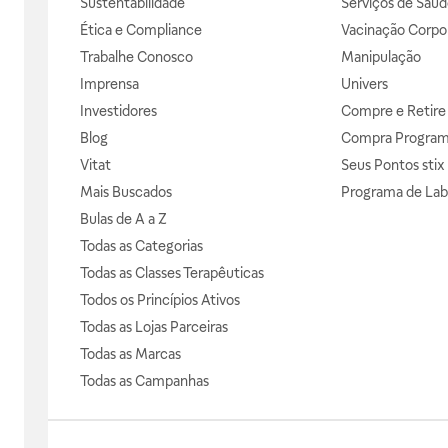
Sustentabilidade
Serviços de Saúd
Ética e Compliance
Vacinação Corpor
Trabalhe Conosco
Manipulação
Imprensa
Univers
Investidores
Compre e Retire
Blog
Compra Progra
Vitat
Seus Pontos stix
Mais Buscados
Programa de Lab
Bulas de A a Z
Todas as Categorias
Todas as Classes Terapêuticas
Todos os Princípios Ativos
Todas as Lojas Parceiras
Todas as Marcas
Todas as Campanhas