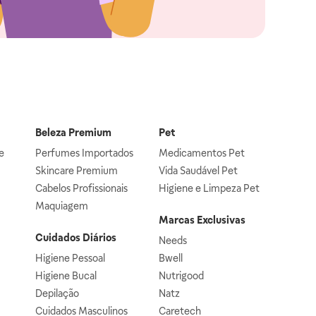
Beleza Premium
Pet
e
Perfumes Importados
Medicamentos Pet
Skincare Premium
Vida Saudável Pet
Cabelos Profissionais
Higiene e Limpeza Pet
Maquiagem
Marcas Exclusivas
Cuidados Diários
Needs
Higiene Pessoal
Bwell
Higiene Bucal
Nutrigood
Depilação
Natz
Cuidados Masculinos
Caretech