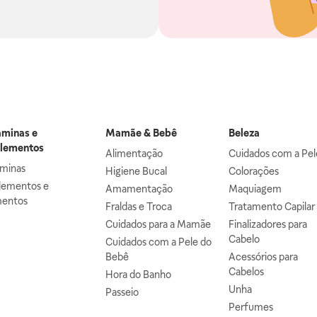
aminas e
Mamãe & Bebê
Beleza
lementos
Alimentação
Cuidados com a Pel
aminas
Higiene Bucal
Colorações
lementos e
Amamentação
Maquiagem
mentos
Fraldas e Troca
Tratamento Capilar
Cuidados para a Mamãe
Finalizadores para
Cabelo
Cuidados com a Pele do
Bebê
Acessórios para
Cabelos
Hora do Banho
Unha
Passeio
Perfumes