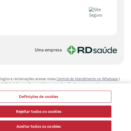
Uma empresa
, elogios e reclamações acesse nossa
Central de Atendimento no Whatsapp
|
-1-7. As informações contidas neste site não devem ser usadas para
ualquer problema de saúde e prescrever o tratamento adequado. Ao
ores esclarecimentos, consultar o site: www.anvisa.gov.br. A Raia Drogasil
Definições de cookies
ça dos clientes são compromissos da Raia Drogasil SA. Todos os pedidos
Rejeitar todos os cookies
Aceitar todos os cookies