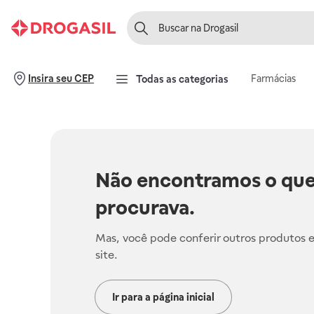
Farmácias
Insira seu CEP
Todas as categorias
Não encontramos o que
procurava.
Mas, você pode conferir outros produtos 
site.
Ir para a página inicial