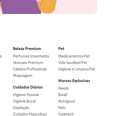
Beleza Premium
Pet
e
Perfumes Importados
Medicamentos Pet
Skincare Premium
Vida Saudável Pet
Cabelos Profissionais
Higiene e Limpeza Pet
Maquiagem
Marcas Exclusivas
Cuidados Diários
Needs
Higiene Pessoal
Bwell
Higiene Bucal
Nutrigood
Depilação
Natz
Cuidados Masculinos
Caretech