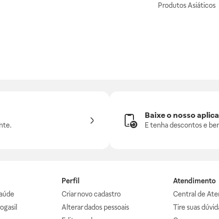
Produtos Asiáticos
Baixe o nosso aplica
nte.
E tenha descontos e ben
Perfil
Atendimento
aúde
Criar novo cadastro
Central de At
ogasil
Alterar dados pessoais
Tire suas dúvi