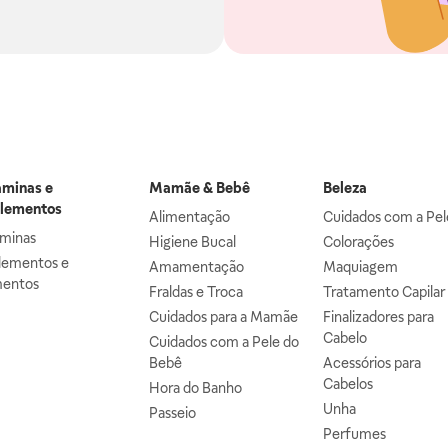
aminas e
Mamãe & Bebê
Beleza
lementos
Alimentação
Cuidados com a Pel
aminas
Higiene Bucal
Colorações
lementos e
Amamentação
Maquiagem
mentos
Fraldas e Troca
Tratamento Capilar
Cuidados para a Mamãe
Finalizadores para
Cabelo
Cuidados com a Pele do
Bebê
Acessórios para
Cabelos
Hora do Banho
Unha
Passeio
Perfumes