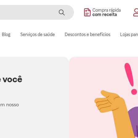
Compra rápida
com receita
Blog
Serviços de saúde
Descontos e benefícios
Lojas par
 você
em nosso