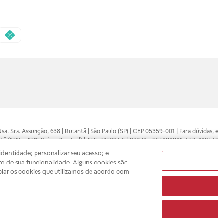
 Nsa. Sra. Assunção, 638 | Butantã | São Paulo (SP) | CEP 05359-001 | Para dúvidas
tã (1714 e 1715 Raia e Drogasil) | AFE: 7.17094.5 | CMVS - 355030801-477-002443
pelo profissional da área médica. Somente o médico está apto a diagnosticar q
dentidade; personalizar seu acesso; e
ões divulgados no site são válidos apenas para compras feitas pela internet. Mai
o de sua funcionalidade. Alguns cookies são
e você possa realizar suas compras com tranquilidade. A privacidade e a seguran
ciar os cookies que utilizamos de acordo com
sso estoque.
A
Drogasil
segue as determinações da