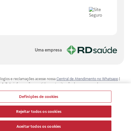
Uma empresa
, elogios e reclamações acesse nossa
Central de Atendimento no Whatsapp
|
-1-7. As informações contidas neste site não devem ser usadas para
ualquer problema de saúde e prescrever o tratamento adequado. Ao
ores esclarecimentos, consultar o site: www.anvisa.gov.br. A Raia Drogasil
Definições de cookies
ça dos clientes são compromissos da Raia Drogasil SA. Todos os pedidos
Rejeitar todos os cookies
Aceitar todos os cookies