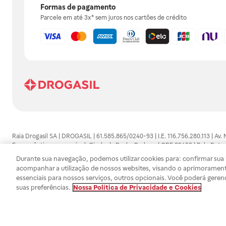
Formas de pagamento
Parcele em até 3x* sem juros nos cartões de crédito
Raia Drogasil SA | DROGASIL | 61.585.865/0240-93 | I.E. 116.756.280.113 | Av.
Farmacêutico responsável: Gisele da Penha Barbosa | CRF 89453 | Polo Butan
automedicação e não substituem, em hipótese alguma, as orientações dadas 
Durante sua navegação, podemos utilizar cookies para: confirmar sua i
persistirem os sintomas, um médico deverá ser consultado. Os preços e promoç
acompanhar a utilização de nossos websites, visando o aprimorament
SA trabalha com as tecnologias mais avançadas de proteção de dados, para qu
essenciais para nossos serviços, outros opcionais. Você poderá geren
efetuados estão sujeitos à confirmação da disponibilidade de produto em no
suas preferências.
Nossa Política de Privacidade e Cookies