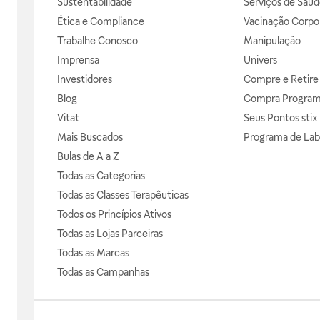
Sustentabilidade
Serviços de Saúd
Ética e Compliance
Vacinação Corpor
Trabalhe Conosco
Manipulação
Imprensa
Univers
Investidores
Compre e Retire
Blog
Compra Progra
Vitat
Seus Pontos stix
Mais Buscados
Programa de Lab
Bulas de A a Z
Todas as Categorias
Todas as Classes Terapêuticas
Todos os Princípios Ativos
Todas as Lojas Parceiras
Todas as Marcas
Todas as Campanhas