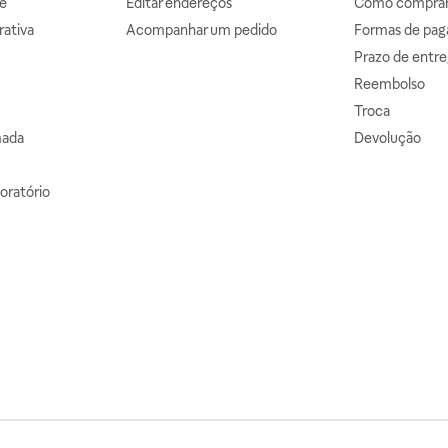
e
Editar endereços
Como comprar 
ativa
Acompanhar um pedido
Formas de pa
Prazo de entre
Reembolso
Troca
mada
Devolução
oratório