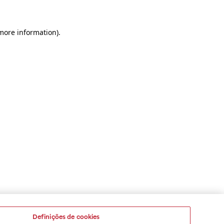
 more information)
.
Definições de cookies