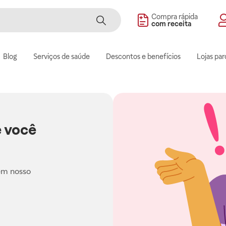
Compra rápida
com receita
Blog
Serviços de saúde
Descontos e benefícios
Lojas par
 você
em nosso