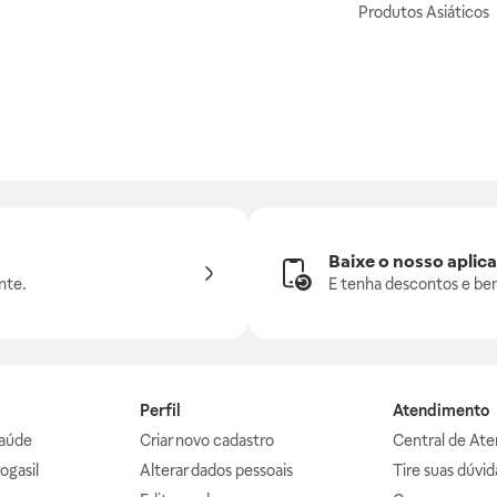
Produtos Asiáticos
Baixe o nosso aplica
nte.
E tenha descontos e ben
Perfil
Atendimento
aúde
Criar novo cadastro
Central de At
ogasil
Alterar dados pessoais
Tire suas dúvi