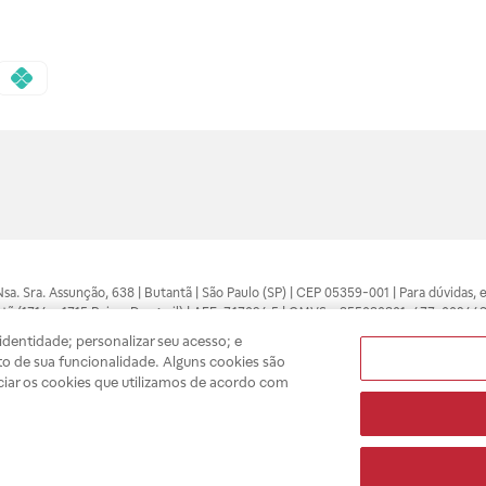
 Nsa. Sra. Assunção, 638 | Butantã | São Paulo (SP) | CEP 05359-001 | Para dúvidas
tã (1714 e 1715 Raia e Drogasil) | AFE: 7.17094.5 | CMVS - 355030801-477-002443
pelo profissional da área médica. Somente o médico está apto a diagnosticar q
dentidade; personalizar seu acesso; e
ões divulgados no site são válidos apenas para compras feitas pela internet. Mai
o de sua funcionalidade. Alguns cookies são
e você possa realizar suas compras com tranquilidade. A privacidade e a seguran
ciar os cookies que utilizamos de acordo com
sso estoque.
A
Drogasil
segue as determinações da