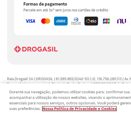
Formas de pagamento
Parcele em até 3x* sem juros nos cartões de crédito
Raia Drogasil SA | DROGASIL | 61.585.865/0240-93 | I.E. 116.756.280.113 | Av.
Farmacêutico responsável: Gisele da Penha Barbosa | CRF 89453 | Polo Butan
automedicação e não substituem, em hipótese alguma, as orientações dadas 
Durante sua navegação, podemos utilizar cookies para: confirmar sua i
persistirem os sintomas, um médico deverá ser consultado. Os preços e promoç
acompanhar a utilização de nossos websites, visando o aprimorament
SA trabalha com as tecnologias mais avançadas de proteção de dados, para qu
essenciais para nossos serviços, outros opcionais. Você poderá geren
efetuados estão sujeitos à confirmação da disponibilidade de produto em no
suas preferências.
Nossa Política de Privacidade e Cookies