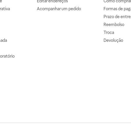
e
Editar endereços
Como comprar 
ativa
Acompanhar um pedido
Formas de pa
Prazo de entre
Reembolso
Troca
mada
Devolução
oratório