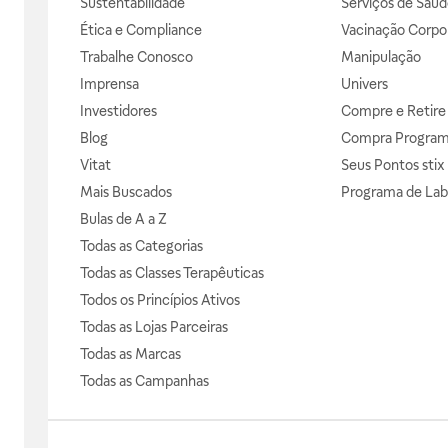
Sustentabilidade
Serviços de Saúd
Ética e Compliance
Vacinação Corpor
Trabalhe Conosco
Manipulação
Imprensa
Univers
Investidores
Compre e Retire
Blog
Compra Progra
Vitat
Seus Pontos stix
Mais Buscados
Programa de Lab
Bulas de A a Z
Todas as Categorias
Todas as Classes Terapêuticas
Todos os Princípios Ativos
Todas as Lojas Parceiras
Todas as Marcas
Todas as Campanhas