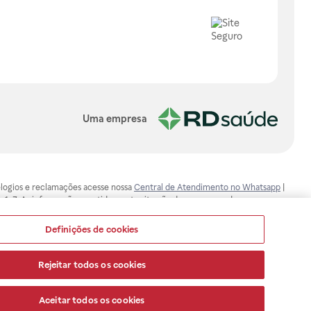
Uma empresa
, elogios e reclamações acesse nossa
Central de Atendimento no Whatsapp
|
-1-7. As informações contidas neste site não devem ser usadas para
ualquer problema de saúde e prescrever o tratamento adequado. Ao
ores esclarecimentos, consultar o site: www.anvisa.gov.br. A Raia Drogasil
Definições de cookies
ça dos clientes são compromissos da Raia Drogasil SA. Todos os pedidos
Rejeitar todos os cookies
Aceitar todos os cookies