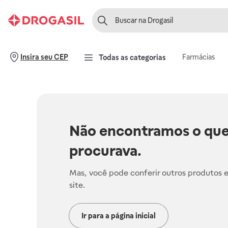
Farmácias
Insira seu CEP
Todas as categorias
Não encontramos o que
procurava.
Mas, você pode conferir outros produtos 
site.
Ir para a página inicial