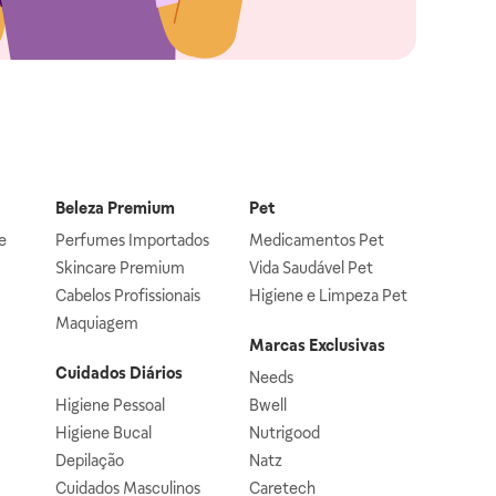
Beleza Premium
Pet
e
Perfumes Importados
Medicamentos Pet
Skincare Premium
Vida Saudável Pet
Cabelos Profissionais
Higiene e Limpeza Pet
Maquiagem
Marcas Exclusivas
Cuidados Diários
Needs
Higiene Pessoal
Bwell
Higiene Bucal
Nutrigood
Depilação
Natz
Cuidados Masculinos
Caretech