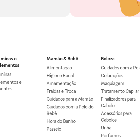
aminas e
Mamãe & Bebê
Beleza
lementos
Alimentação
Cuidados com a Pel
aminas
Higiene Bucal
Colorações
lementos e
Amamentação
Maquiagem
mentos
Fraldas e Troca
Tratamento Capilar
Cuidados para a Mamãe
Finalizadores para
Cabelo
Cuidados com a Pele do
Bebê
Acessórios para
Cabelos
Hora do Banho
Unha
Passeio
Perfumes