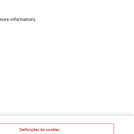
 more information)
.
Definições de cookies